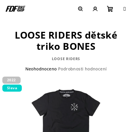
Přejít
na
obsah
Nákupn
Hledat
Přihlášení
LOOSE RIDERS dětské
košík
triko BONES
LOOSE RIDERS
Průměrné
Neohodnoceno
Podrobnosti hodnocení
hodnocení
2022
produktu
je
Sleva
0,0
z
5
hvězdiček.