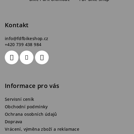
p
a
t
Kontakt
í
info
@
fdfbikeshop.cz
+420 739 438 984
Informace pro vás
Servisní ceník
Obchodní podmínky
Ochrana osobních údajů
Doprava
Vrácení, výměna zboží a reklamace