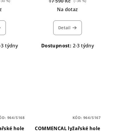
17 590 Kč
–30 %)
(–36 %)
z
Na dotaz
Detail
-3 týdny
Dostupnost:
2-3 týdny
ÓD:
964/S168
KÓD:
964/S167
řské hole
COMMENCAL lyžařské hole