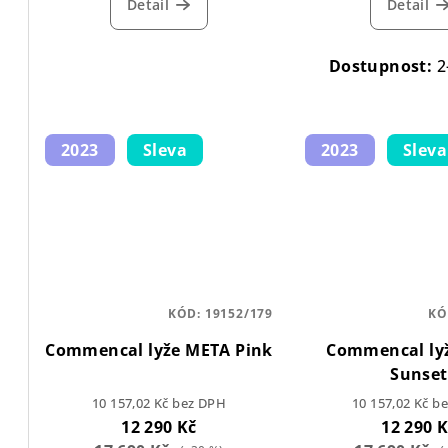
t
Detail
Detail
ů
Dostupnost:
2
2023
Sleva
2023
Sleva
KÓD:
19152/179
KÓ
Commencal lyže META Pink
Commencal ly
Sunset
10 157,02 Kč bez DPH
10 157,02 Kč b
12 290 Kč
12 290 