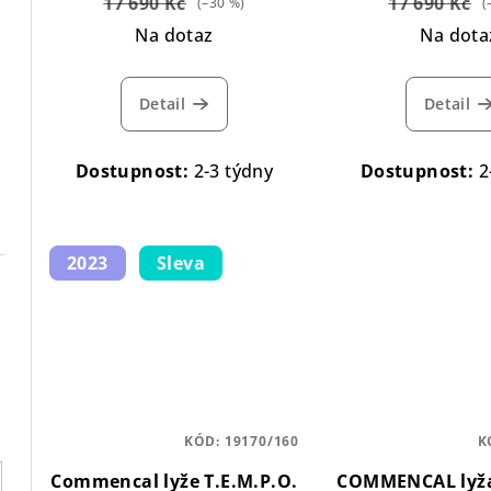
17 690 Kč
17 690 Kč
(–30 %)
(
Na dotaz
Na dota
Detail
Detail
Dostupnost:
2-3 týdny
Dostupnost:
2
2023
Sleva
KÓD:
19170/160
K
Commencal lyže T.E.M.P.O.
COMMENCAL lyža