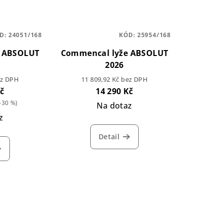
D:
24051/168
KÓD:
25954/168
e ABSOLUT
Commencal lyže ABSOLUT
2026
ez DPH
11 809,92 Kč bez DPH
Kč
14 290 Kč
–30 %)
Na dotaz
z
Detail