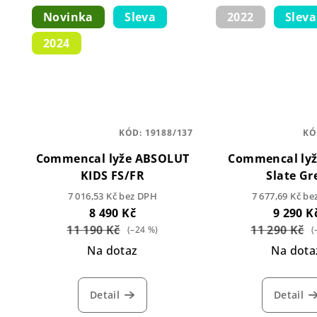
Novinka
Sleva
2022
Sleva
2024
KÓD:
19188/137
KÓ
Commencal lyže ABSOLUT
Commencal lyž
KIDS FS/FR
Slate Gr
7 016,53 Kč bez DPH
7 677,69 Kč b
8 490 Kč
9 290 K
11 190 Kč
11 290 Kč
(–24 %)
(
Na dotaz
Na dota
Detail
Detail