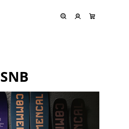
Hledat
Přihlášení
Nákupní
košík
 SNB