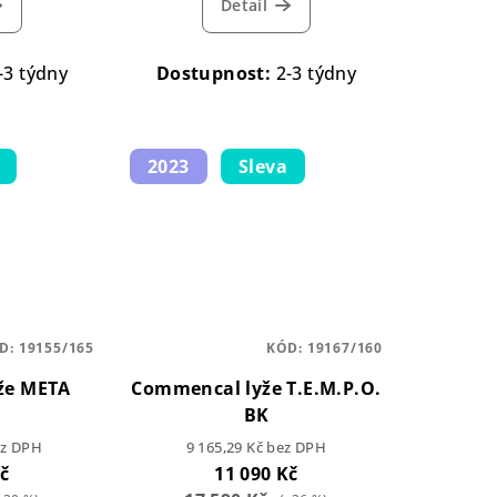
Detail
-3 týdny
Dostupnost:
2-3 týdny
2023
Sleva
D:
19155/165
KÓD:
19167/160
že META
Commencal lyže T.E.M.P.O.
BK
ez DPH
9 165,29 Kč bez DPH
Kč
11 090 Kč