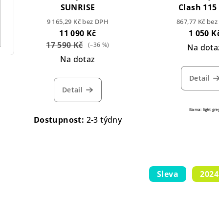
SUNRISE
Clash 115
9 165,29 Kč bez DPH
867,77 Kč be
11 090 Kč
1 050 K
17 590 Kč
(–36 %)
Na dota
Na dotaz
Detail
Detail
Barva: light gre
Dostupnost:
2-3 týdny
Sleva
2024