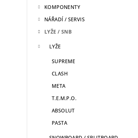
KOMPONENTY
n
n
NÁŘADÍ / SERVIS
í
LYŽE / SNB
p
LYŽE
a
SUPREME
n
CLASH
e
META
l
T.E.M.P.O.
ABSOLUT
PASTA
SNOWBOARD / SPLITBOARD