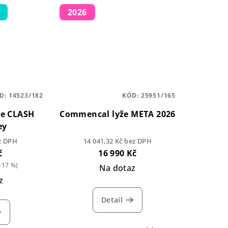
2026
D:
14523/182
KÓD:
25951/165
e CLASH
Commencal lyže META 2026
ey
ez DPH
14 041,32 Kč bez DPH
č
16 990 Kč
–17 %)
Na dotaz
z
Detail