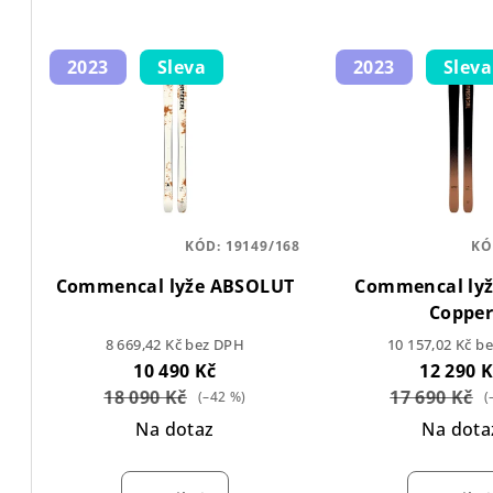
n
V
í
2023
Sleva
2023
Sleva
ý
p
p
r
i
o
s
d
p
KÓD:
19149/168
KÓ
u
Commencal lyže ABSOLUT
Commencal lyž
r
k
Coppe
o
t
8 669,42 Kč bez DPH
10 157,02 Kč b
10 490 Kč
12 290 
d
ů
18 090 Kč
17 690 Kč
(–42 %)
(
u
Na dotaz
Na dota
k