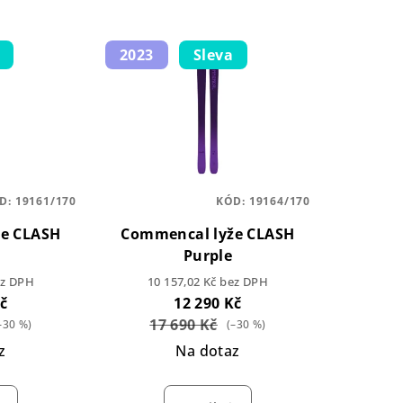
2023
Sleva
D:
19161/170
KÓD:
19164/170
e CLASH
Commencal lyže CLASH
r
Purple
ez DPH
10 157,02 Kč bez DPH
Kč
12 290 Kč
17 690 Kč
–30 %)
(–30 %)
z
Na dotaz