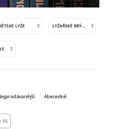
DĚTSKÉ LYŽE
LYŽAŘSKÉ BRÝLE
LE
Nejprodávanější
Abecedně
r