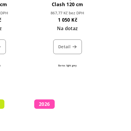
 cm
Clash 120 cm
z DPH
867,77 Kč bez DPH
č
1 050 Kč
z
Na dotaz
Detail
y
Barva: light grey
2026