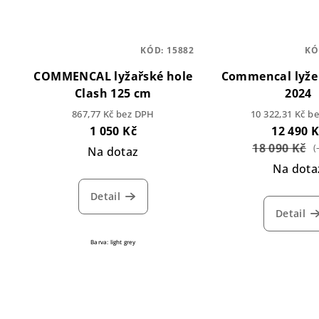
KÓD:
15882
KÓ
COMMENCAL lyžařské hole
Commencal lyž
Clash 125 cm
2024
867,77 Kč bez DPH
10 322,31 Kč b
1 050 Kč
12 490 
18 090 Kč
(
Na dotaz
Na dota
Detail
Detail
Barva: light grey