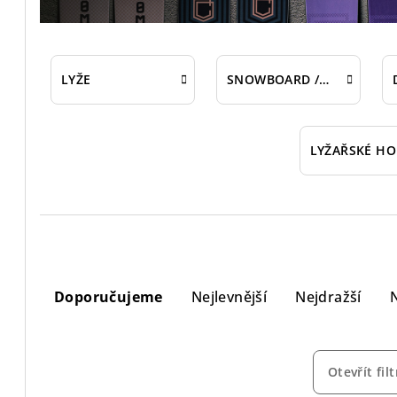
LYŽE
SNOWBOARD / SPLITBOARD
LYŽAŘSKÉ HO
Ř
Doporučujeme
Nejlevnější
Nejdražší
a
z
e
Otevřít filt