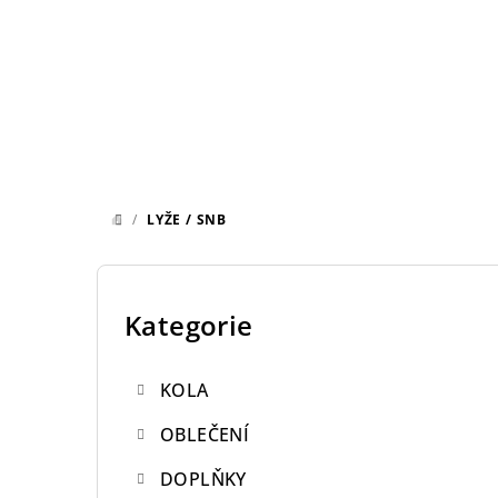
Přejít
na
obsah
/
LYŽE / SNB
DOMŮ
P
o
Kategorie
Přeskočit
kategorie
s
KOLA
t
OBLEČENÍ
r
DOPLŇKY
a