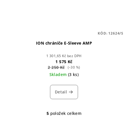
KÓD:
12624/S
ION chrániče E-Sleeve AMP
1 301,65 Kč bez DPH
1 575 Kč
2 250 Kč
(–30 %)
Skladem
(3 ks)
Detail
5
položek celkem
O
v