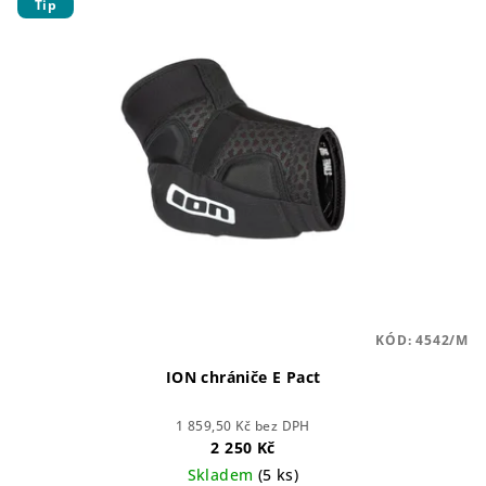
Tip
ý
d
p
u
i
k
s
t
p
ů
r
o
d
u
k
t
KÓD:
4542/M
ů
ION chrániče E Pact
1 859,50 Kč bez DPH
2 250 Kč
Skladem
(5 ks)