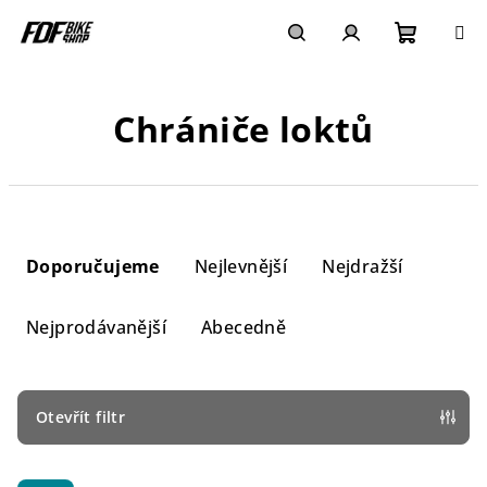
Přejít
na
obsah
Nákupn
Hledat
Přihlášení
Chrániče loktů
košík
Ř
a
Doporučujeme
Nejlevnější
Nejdražší
z
e
Nejprodávanější
Abecedně
n
í
p
Otevřít filtr
r
V
o