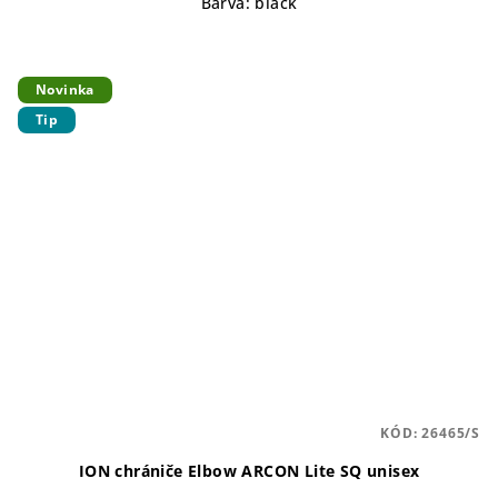
Barva: black
Novinka
Tip
KÓD:
26465/S
ION chrániče Elbow ARCON Lite SQ unisex