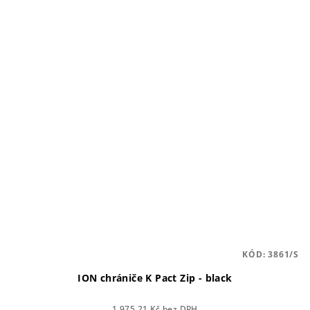
KÓD:
3861/S
ION chrániče K Pact Zip - black
1 975,21 Kč bez DPH