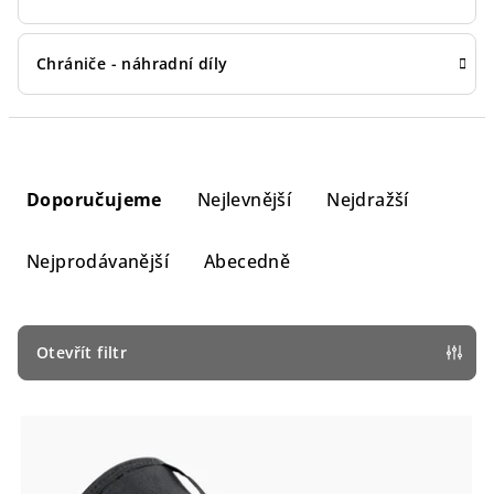
Chrániče - náhradní díly
Ř
a
Doporučujeme
Nejlevnější
Nejdražší
z
e
Nejprodávanější
Abecedně
n
í
p
Otevřít filtr
r
V
o
ý
d
p
u