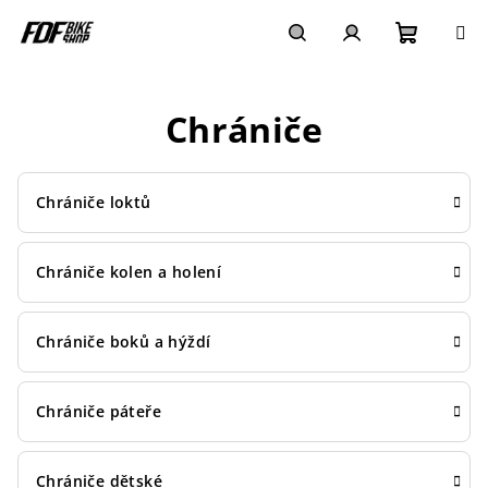
Přejít
na
obsah
Nákupn
Hledat
Přihlášení
Chrániče
košík
Chrániče loktů
Chrániče kolen a holení
Chrániče boků a hýždí
Chrániče páteře
Chrániče dětské