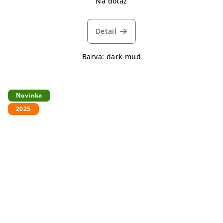
Na dotaz
Detail
Barva: dark mud
Novinka
2025