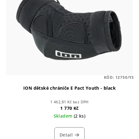
i
k
s
t
p
ů
r
o
d
u
k
t
KÓD:
12750/YS
ů
ION dětské chrániče E Pact Youth - black
1 462,81 Kč bez DPH
1 770 Kč
Skladem
(2 ks)
Detail