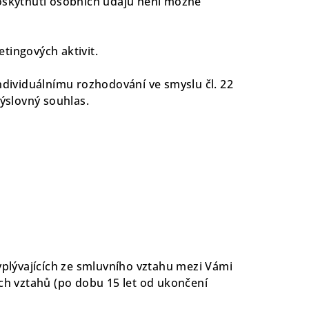
oskytnutí osobních údajů není možné
etingových aktivit.
ndividuálnímu rozhodování ve smyslu čl. 22
ýslovný souhlas.
plývajících ze smluvního vztahu mezi Vámi
ch vztahů (po dobu 15 let od ukončení