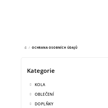
Přejít
na
obsah
/
OCHRANA OSOBNÍCH ÚDAJŮ
DOMŮ
P
o
Kategorie
Přeskočit
kategorie
s
KOLA
t
OBLEČENÍ
r
DOPLŇKY
a