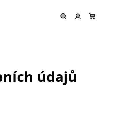
Hledat
Přihlášení
Nákupní
košík
ních údajů