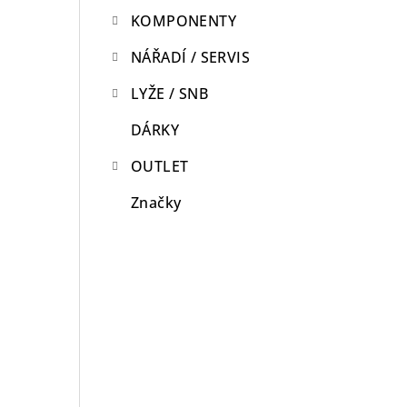
KOMPONENTY
n
n
NÁŘADÍ / SERVIS
í
LYŽE / SNB
p
DÁRKY
a
OUTLET
n
Značky
e
l