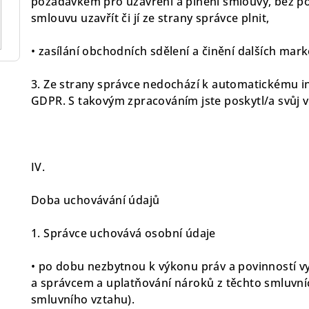
požadavkem pro uzavření a plnění smlouvy, bez p
smlouvu uzavřít či jí ze strany správce plnit,
• zasílání obchodních sdělení a činění dalších mark
3. Ze strany správce nedochází k automatickému i
GDPR. S takovým zpracováním jste poskytl/a svůj v
IV.
Doba uchovávání údajů
1. Správce uchovává osobní údaje
• po dobu nezbytnou k výkonu práv a povinností vy
a správcem a uplatňování nároků z těchto smluvní
smluvního vztahu).