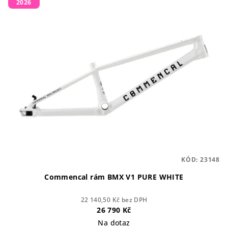
2026
ý
d
p
u
i
k
s
t
p
ů
r
o
d
u
k
t
KÓD:
23148
ů
Commencal rám BMX V1 PURE WHITE
22 140,50 Kč bez DPH
26 790 Kč
Na dotaz