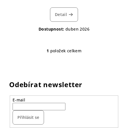
Detail
Dostupnost:
duben 2026
1
položek celkem
O
v
l
á
d
Odebírat newsletter
a
c
í
E-mail
p
r
Přihlásit se
v
k