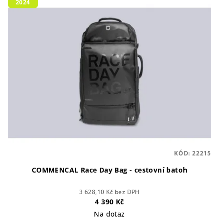
2024
ý
d
p
u
i
k
s
t
p
ů
r
o
d
u
k
t
KÓD:
22215
ů
COMMENCAL Race Day Bag - cestovní batoh
3 628,10 Kč bez DPH
4 390 Kč
Na dotaz