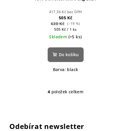
417,36 Kč bez DPH
505 Kč
630 Kč
(–19 %)
Měrná
505 Kč / 1 ks
cena:
Skladem
(>5 ks)
Do košíku
Barva: black
4
položek celkem
O
v
l
á
d
Odebírat newsletter
a