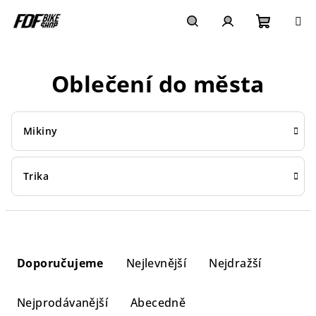
Přejít
na
obsah
Nákupn
Hledat
Přihlášení
Oblečení do města
košík
Mikiny
Trika
Ř
a
Doporučujeme
Nejlevnější
Nejdražší
z
e
Nejprodávanější
Abecedně