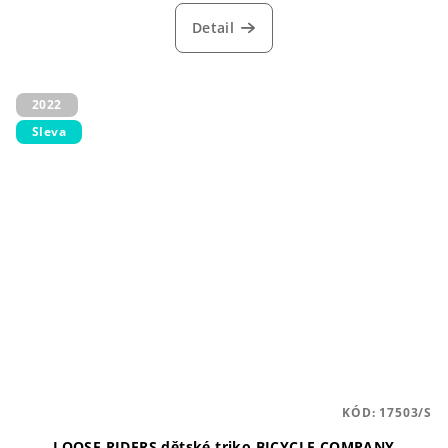
Detail
2022
Sleva
KÓD:
17503/S
LOOSE RIDERS dětské triko BICYCLE COMPANY