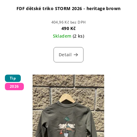
ů
FDF dětské triko STORM 2026 - heritage brown
404,96 Kč bez DPH
490 Kč
Skladem
(2 ks)
Detail
Tip
2026