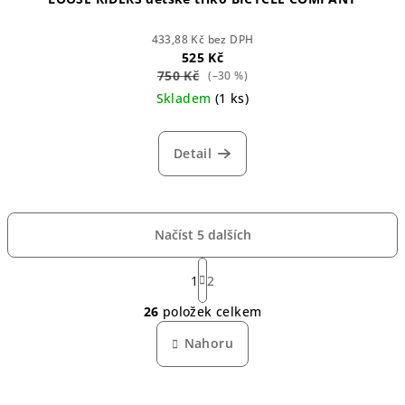
433,88 Kč bez DPH
525 Kč
750 Kč
(–30 %)
Skladem
(1 ks)
Detail
Načíst 5 dalších
S
t
1
2
O
r
26
položek celkem
á
v
n
l
Nahoru
k
á
o
d
v
a
á