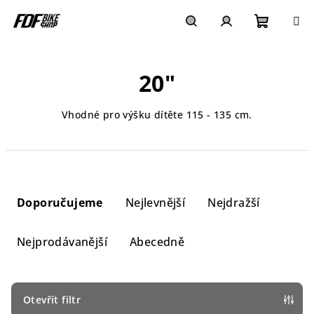
Přejít
na
obsah
Nákupn
Hledat
Přihlášení
20"
košík
Vhodné pro výšku dítěte 115 - 135 cm.
Ř
a
Doporučujeme
Nejlevnější
Nejdražší
z
e
Nejprodávanější
Abecedně
n
í
p
Otevřít filtr