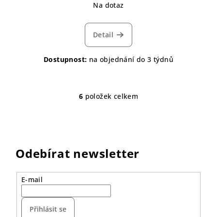
Na dotaz
Detail
Dostupnost:
na objednání do 3 týdnů
6
položek celkem
O
v
l
á
d
Odebírat newsletter
a
c
í
E-mail
p
r
Přihlásit se
v