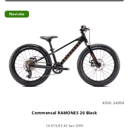
r
V
o
Novinka
ý
d
p
u
i
k
s
t
p
ů
r
o
d
u
k
t
KÓD:
24954
ů
Commencal RAMONES 20 Black
14 619,83 Kč bez DPH