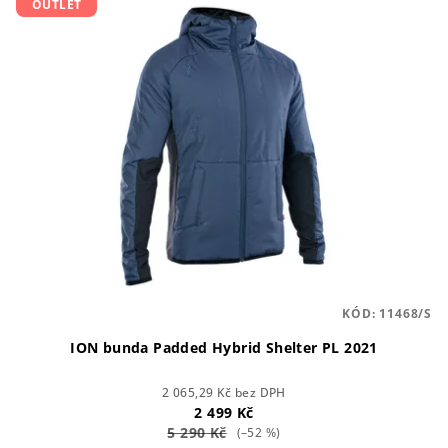
OUTLET
ý
d
p
u
i
k
s
t
p
ů
r
o
d
u
k
t
KÓD:
11468/S
ů
ION bunda Padded Hybrid Shelter PL 2021
2 065,29 Kč bez DPH
2 499 Kč
5 290 Kč
(–52 %)