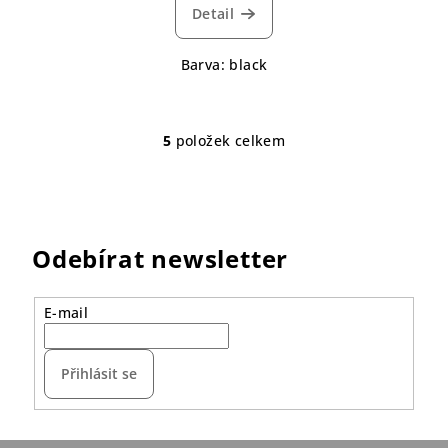
Detail
Barva: black
5
položek celkem
O
v
l
á
d
Odebírat newsletter
a
c
í
E-mail
p
r
Přihlásit se
v
k
y