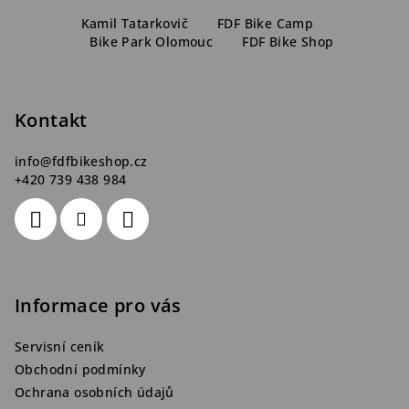
Z
v
ý
á
Kamil Tatarkovič
FDF Bike Camp
p
Bike Park Olomouc
FDF Bike Shop
p
i
a
s
t
u
Kontakt
í
info
@
fdfbikeshop.cz
+420 739 438 984
Informace pro vás
Servisní ceník
Obchodní podmínky
Ochrana osobních údajů