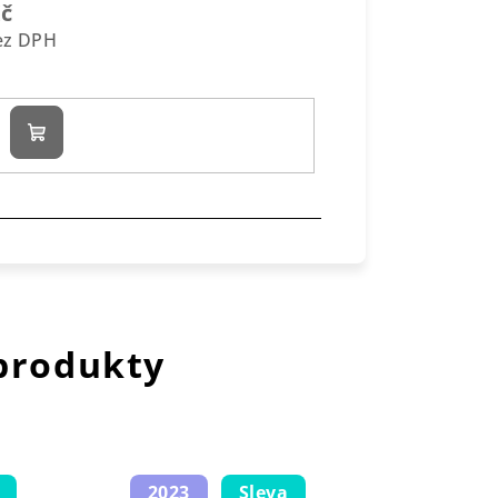
Kč
bez DPH
Do
košíku
 produkty
2023
Sleva