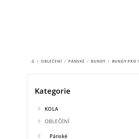
Přejít
na
obsah
/
OBLEČENÍ
/
PÁNSKÉ
/
BUNDY
/
BUNDY PRO 
DOMŮ
P
o
Kategorie
Přeskočit
kategorie
s
KOLA
t
OBLEČENÍ
r
a
Pánské