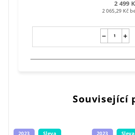
2 499 
2 065,29 Kč 
−
+
Související
2023
Sleva
2023
Sleva