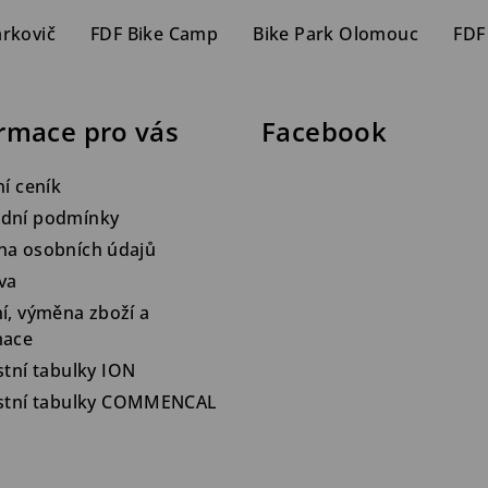
arkovič
FDF Bike Camp
Bike Park Olomouc
FDF
rmace pro vás
Facebook
ní ceník
dní podmínky
na osobních údajů
va
í, výměna zboží a
mace
stní tabulky ION
ostní tabulky COMMENCAL