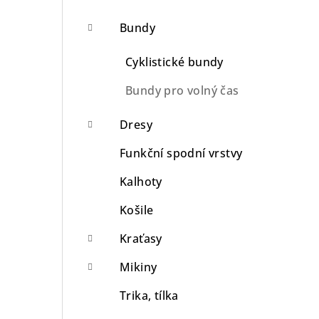
n
Bundy
n
Cyklistické bundy
í
Bundy pro volný čas
p
Dresy
a
n
Funkční spodní vrstvy
e
Kalhoty
l
Košile
Kraťasy
Mikiny
Trika, tílka