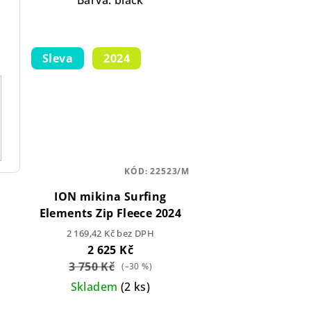
Sleva
2024
KÓD:
22523/M
ION mikina Surfing
Elements Zip Fleece 2024
2 169,42 Kč bez DPH
2 625 Kč
3 750 Kč
(–30 %)
Skladem
(2 ks)