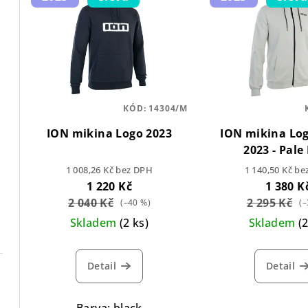
KÓD:
14304/M
ION mikina Logo 2023
ION mikina Lo
2023 - Pale
1 008,26 Kč bez DPH
1 140,50 Kč b
1 220 Kč
1 380 K
2 040 Kč
2 295 Kč
(–40 %)
(–
Skladem
(2 ks)
Skladem
(
Detail
Detail
Barva: black