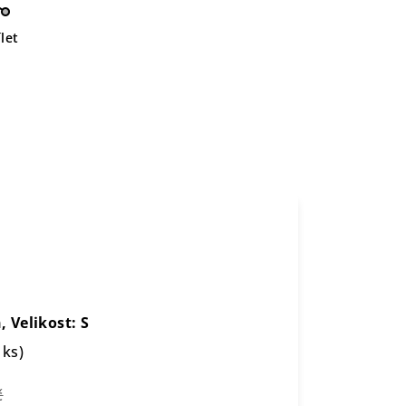
let
e
 Velikost: S
 ks)
č