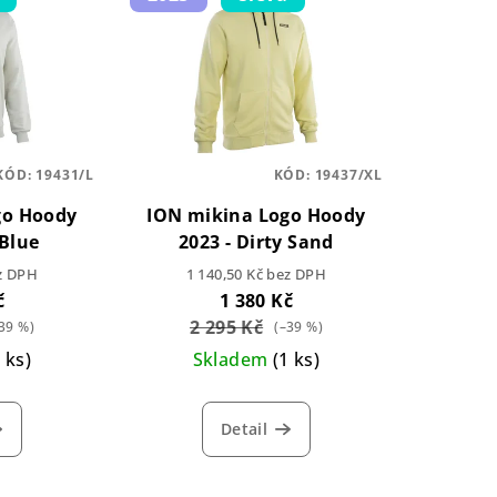
KÓD:
19431/L
KÓD:
19437/XL
go Hoody
ION mikina Logo Hoody
 Blue
2023 - Dirty Sand
ez DPH
1 140,50 Kč bez DPH
č
1 380 Kč
2 295 Kč
39 %)
(–39 %)
2 ks)
Skladem
(1 ks)
Detail