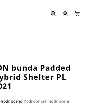
Hledat
Přihlášení
Nákupní
košík
ON bunda Padded
ybrid Shelter PL
021
ůměrné
ohodnoceno
Podrobnosti hodnocení
nocení