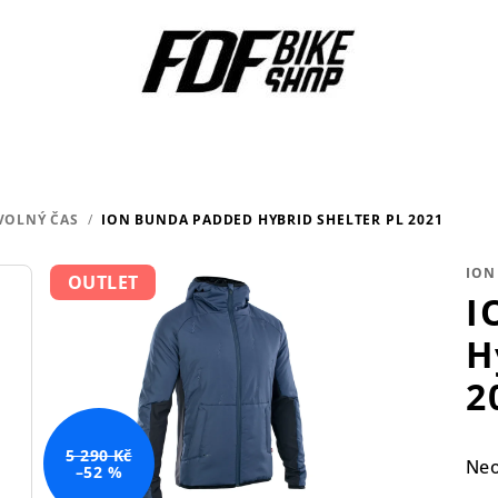
VOLNÝ ČAS
/
ION BUNDA PADDED HYBRID SHELTER PL 2021
ION
OUTLET
I
H
2
5 290 Kč
Pr
Ne
–52 %
hod