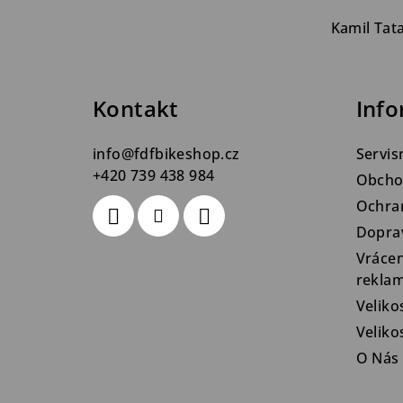
á
Kamil Tat
p
a
Kontakt
Info
t
info
@
fdfbikeshop.cz
Servis
í
+420 739 438 984
Obcho
Ochra
Dopra
Vrácen
rekla
Veliko
Velik
O Nás