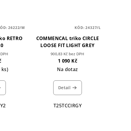
KÓD:
26222/M
KÓD:
24327/L
ko RETRO
COMMENCAL triko CIRCLE
.0
LOOSE FIT LIGHT GREY
z DPH
900,83 Kč bez DPH
č
1 090 Kč
1 ks)
Na dotaz
Detail
PY2
T25TCCIRGY