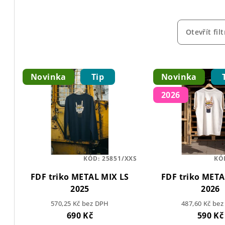
z
e
Otevřít filt
n
V
í
Novinka
Tip
Novinka
ý
p
2026
p
r
i
o
s
d
p
KÓD:
25851/XXS
KÓ
u
FDF triko METAL MIX LS
FDF triko META
r
k
2025
2026
o
t
570,25 Kč bez DPH
487,60 Kč be
690 Kč
590 Kč
d
ů