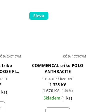
Sleva
KÓD:
24717/M
KÓD:
17707/M
triko
COMMENCAL triko POLO
OOSE FIT
ANTHRACITE
z DPH
1 103,31 Kč bez DPH
č
1 335 Kč
1 670 Kč
(–20 %)
1 ks)
Skladem
(1 ks)