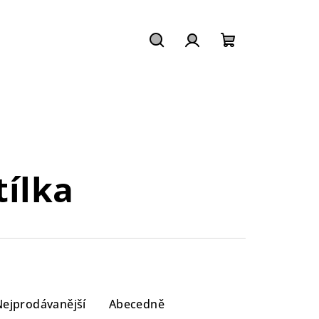
Hledat
Přihlášení
Nákupní
košík
tílka
Nejprodávanější
Abecedně