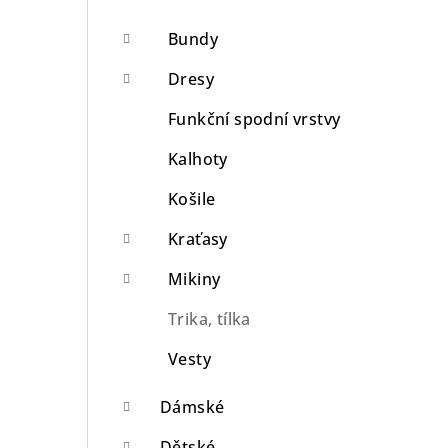
n
Bundy
n
Dresy
í
Funkční spodní vrstvy
p
Kalhoty
a
Košile
n
Kraťasy
e
Mikiny
l
Trika, tílka
Vesty
Dámské
Dětské