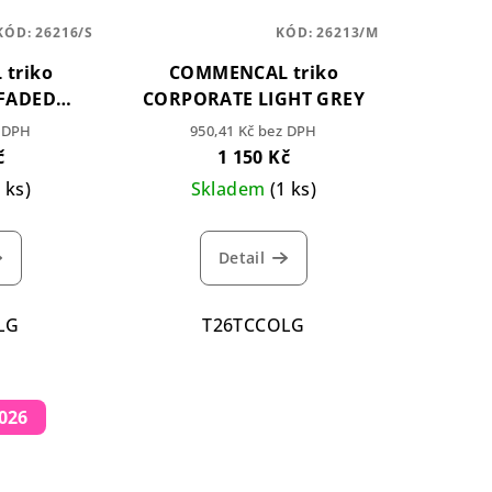
KÓD:
26216/S
KÓD:
26213/M
triko
COMMENCAL triko
FADED
CORPORATE LIGHT GREY
N
z DPH
950,41 Kč bez DPH
č
1 150 Kč
1 ks)
Skladem
(1 ks)
Detail
LG
T26TCCOLG
026