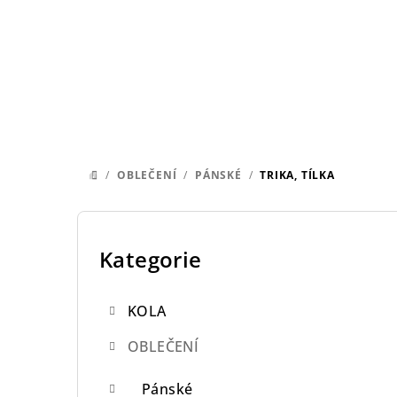
Přejít
na
obsah
/
OBLEČENÍ
/
PÁNSKÉ
/
TRIKA, TÍLKA
DOMŮ
P
o
Kategorie
Přeskočit
kategorie
s
KOLA
t
OBLEČENÍ
r
a
Pánské