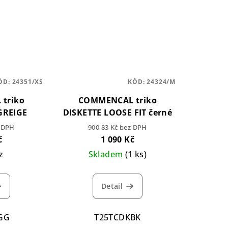
ÓD:
24351/XS
KÓD:
24324/M
triko
COMMENCAL triko
GREIGE
DISKETTE LOOSE FIT černé
z DPH
900,83 Kč bez DPH
č
1 090 Kč
z
Skladem
(1 ks)
Detail
GG
T25TCDKBK