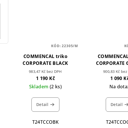
KÓD:
22305/M
K
COMMENCAL triko
COMMENCAL 
CORPORATE BLACK
CORPORATE 
983,47 Kč bez DPH
900,83 Kč be
1 190 Kč
1 090 K
Skladem
(2 ks)
Na dota
Detail
Detail
T24TCCOBK
T24TCCO