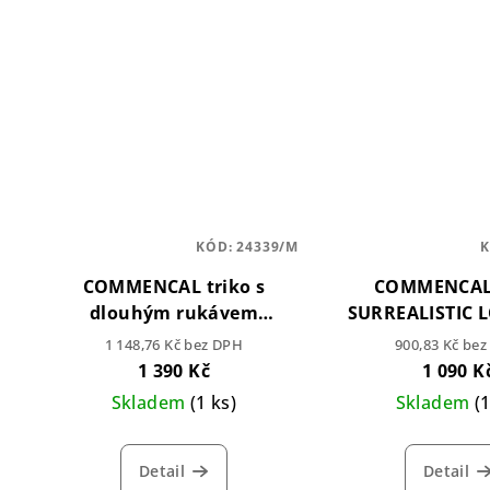
KÓD:
24339/M
COMMENCAL triko s
COMMENCAL 
dlouhým rukávem
SURREALISTIC L
CORPORATE BLACK
BLACK
1 148,76 Kč bez DPH
900,83 Kč be
1 390 Kč
1 090 K
Skladem
(1 ks)
Skladem
(
Detail
Detail