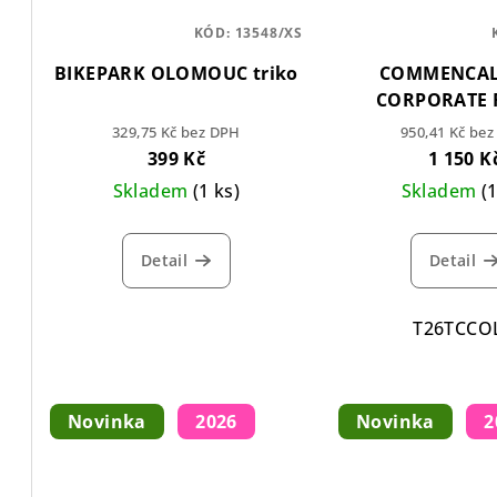
KÓD:
13548/XS
BIKEPARK OLOMOUC triko
COMMENCAL 
CORPORATE 
BROW
329,75 Kč bez DPH
950,41 Kč be
399 Kč
1 150 K
Skladem
(1 ks)
Skladem
(
Detail
Detail
T26TCCO
Novinka
2026
Novinka
2