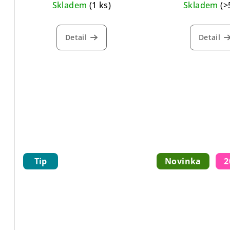
Skladem
(1 ks)
Skladem
(>
u
k
Detail
Detail
t
ů
Tip
Novinka
2