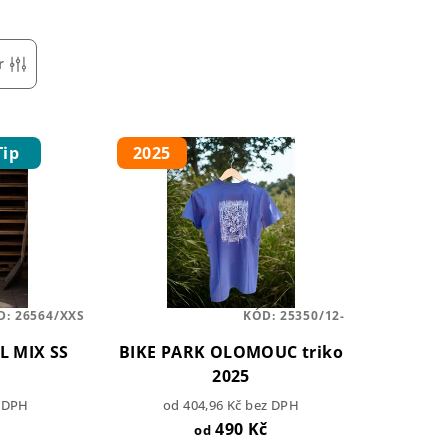
r
Tip
2025
D:
26564/XXS
KÓD:
25350/12-
L MIX SS
BIKE PARK OLOMOUC triko
2025
z DPH
od 404,96 Kč bez DPH
490 Kč
od