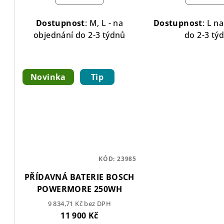
t
Dostupnost
: M, L - na
Dostupnost
:
L na
ů
objednání do 2-3 týdnů
do 2-3 tý
Novinka
Tip
KÓD:
23985
PŘÍDAVNÁ BATERIE BOSCH
POWERMORE 250WH
9 834,71 Kč bez DPH
11 900 Kč