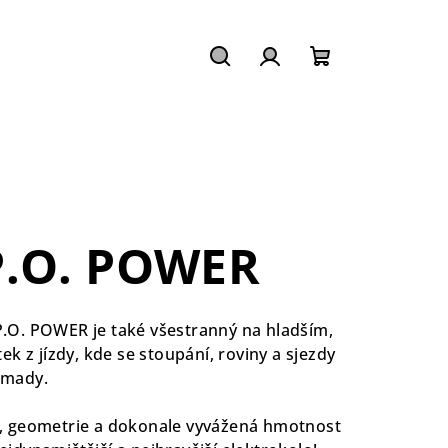
Hledat
Přihlášení
Nákupní
košík
P.O. POWER
P.O. POWER je také všestranný na hladším,
 z jízdy, kde se stoupání, roviny a sjezdy
omady.
), geometrie a dokonale vyvážená hmotnost