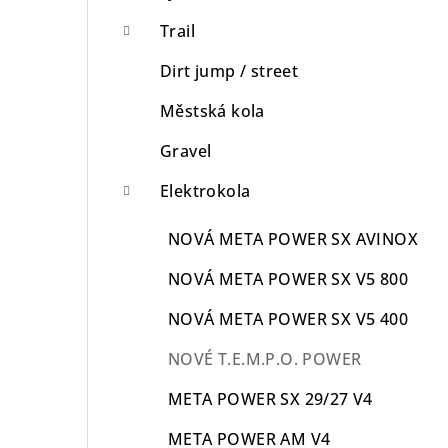
n
Trail
n
Dirt jump / street
í
Městská kola
p
Gravel
a
Elektrokola
n
NOVÁ META POWER SX AVINOX
e
NOVÁ META POWER SX V5 800
l
NOVÁ META POWER SX V5 400
NOVÉ T.E.M.P.O. POWER
META POWER SX 29/27 V4
META POWER AM V4