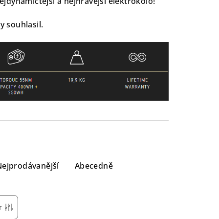
jdynamičtější a nejhravější elektrokolo!
y souhlasil.
Nejprodávanější
Abecedně
r