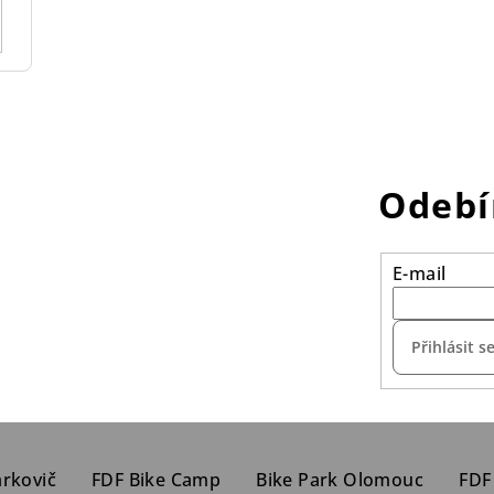
Odebí
E-mail
Přihlásit s
arkovič
FDF Bike Camp
Bike Park Olomouc
FDF