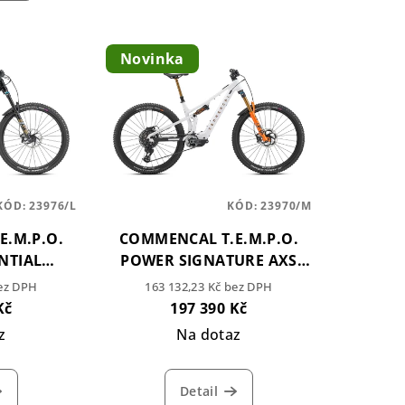
Novinka
KÓD:
23976/L
KÓD:
23970/M
E.M.P.O.
COMMENCAL T.E.M.P.O.
NTIAL
POWER SIGNATURE AXS
BLACK
GLITTERY WHITE
bez DPH
163 132,23 Kč bez DPH
Kč
197 390 Kč
z
Na dotaz
Detail