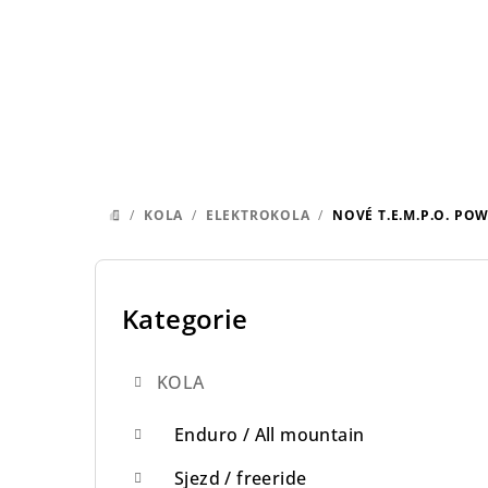
Přejít
na
obsah
/
KOLA
/
ELEKTROKOLA
/
NOVÉ T.E.M.P.O. PO
DOMŮ
P
o
Kategorie
Přeskočit
kategorie
s
KOLA
t
r
Enduro / All mountain
a
Sjezd / freeride