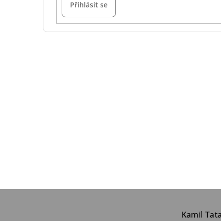
Přihlásit se
Z
á
Kamil Tat