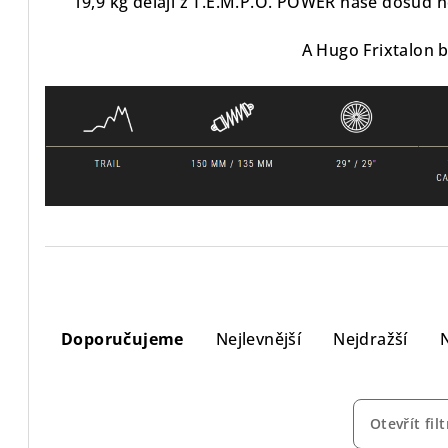
19,9 kg dělají z T.E.M.P.O. POWER naše dosud ne
A Hugo Frixtalon b
Ř
Doporučujeme
Nejlevnější
Nejdražší
a
z
e
Otevřít filt