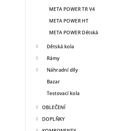
META POWER TR V4
META POWER HT
META POWER Dětská
Dětská kola
Rámy
Náhradní díly
Bazar
Testovací kola
OBLEČENÍ
DOPLŇKY
KOMPONENTY