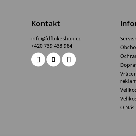
p
a
Kontakt
Info
t
info
@
fdfbikeshop.cz
Servis
í
+420 739 438 984
Obcho
Ochra
Dopra
Vrácen
rekla
Veliko
Velik
O Nás