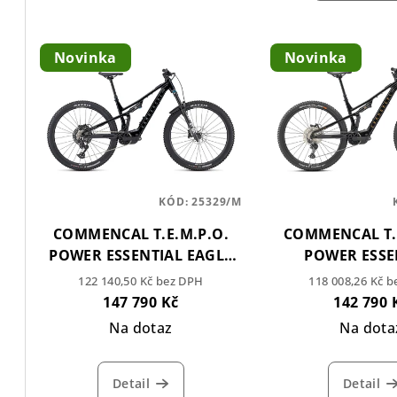
n
V
í
Novinka
Novinka
ý
p
p
r
i
o
s
d
p
KÓD:
25329/M
u
COMMENCAL T.E.M.P.O.
COMMENCAL T.
r
k
POWER ESSENTIAL EAGLE
POWER ESSE
o
t
90 GLITTERY BLACK
GLITTERY 
122 140,50 Kč bez DPH
118 008,26 Kč 
147 790 Kč
142 790 
d
ů
Na dotaz
Na dota
u
k
Detail
Detail