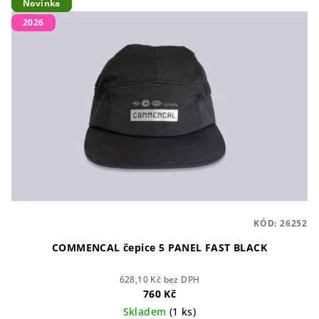
Novinka
ý
d
2026
p
u
i
k
s
t
p
ů
r
o
d
u
k
t
KÓD:
26252
ů
COMMENCAL čepice 5 PANEL FAST BLACK
628,10 Kč bez DPH
760 Kč
Skladem
(1 ks)