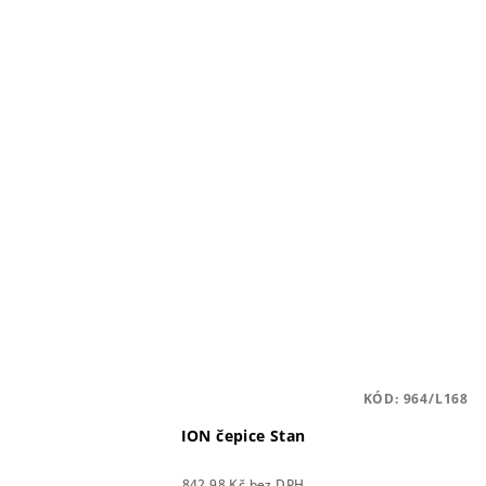
KÓD:
964/L168
ION čepice Stan
842,98 Kč bez DPH