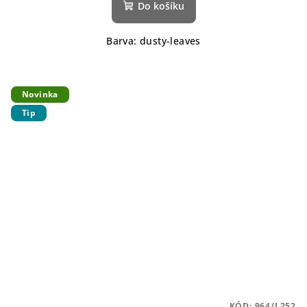
Do košíku
Barva: dusty-leaves
Novinka
Tip
KÓD:
964/L252