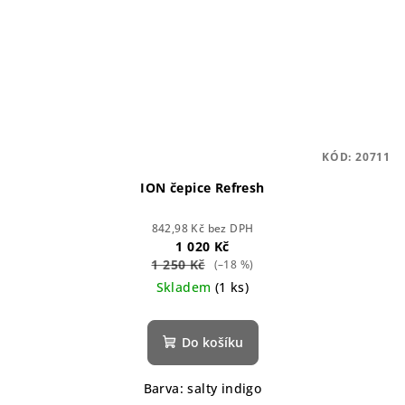
KÓD:
20711
ION čepice Refresh
842,98 Kč bez DPH
1 020 Kč
1 250 Kč
(–18 %)
Skladem
(1 ks)
Do košíku
Barva: salty indigo