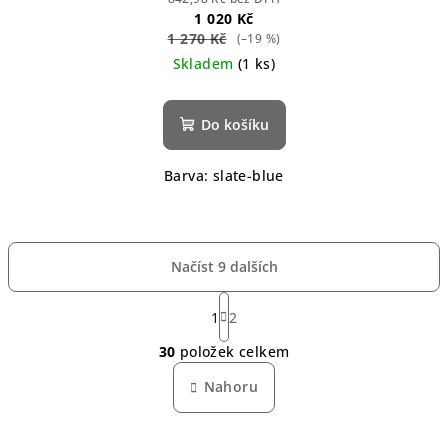
1 020 Kč
1 270 Kč
(–19 %)
Skladem
(1 ks)
Do košíku
Barva: slate-blue
Načíst 9 dalších
S
t
1
2
O
r
30
položek celkem
á
v
n
l
Nahoru
k
á
o
d
v