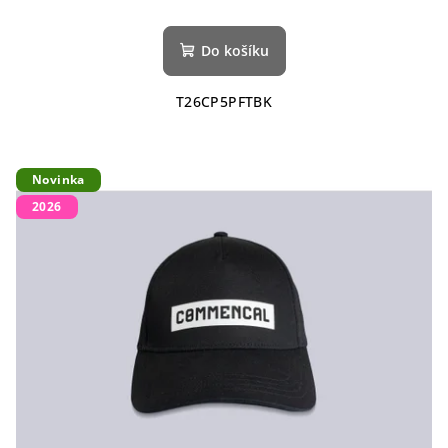
Do košíku
T26CP5PFTBK
Novinka
2026