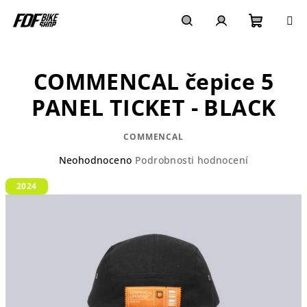
Přejít
na
obsah
Nákupn
Hledat
Přihlášení
COMMENCAL čepice 5
košík
PANEL TICKET - BLACK
COMMENCAL
Průměrné
Neohodnoceno
Podrobnosti hodnocení
hodnocení
2024
produktu
je
0,0
z
5
hvězdiček.