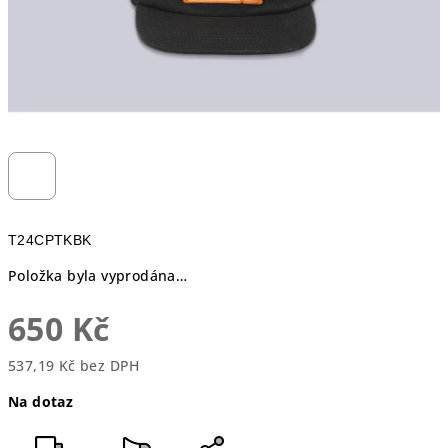
T24CPTKBK
Položka byla vyprodána…
650 Kč
537,19 Kč bez DPH
Měrná
Na dotaz
cena: