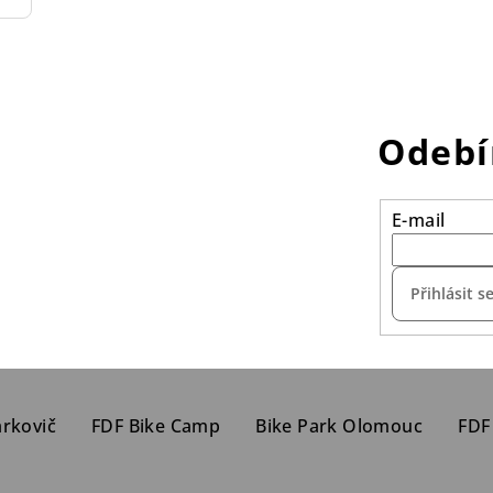
Odebí
E-mail
Přihlásit s
arkovič
FDF Bike Camp
Bike Park Olomouc
FDF