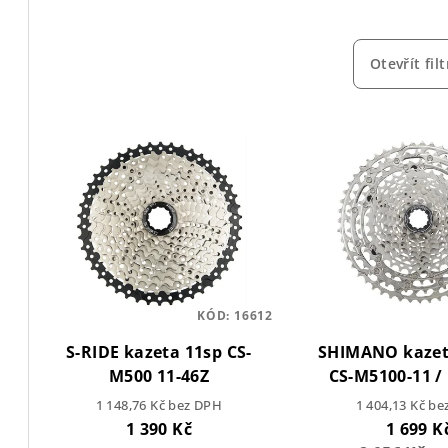
z
e
Otevřít filt
n
V
í
ý
p
p
r
i
o
s
d
p
KÓD:
16612
u
S-RIDE kazeta 11sp CS-
SHIMANO kaze
r
k
M500 11-46Z
CS-M5100-11 / 
o
t
11spd
1 148,76 Kč bez DPH
1 404,13 Kč b
1 390 Kč
1 699 K
d
ů