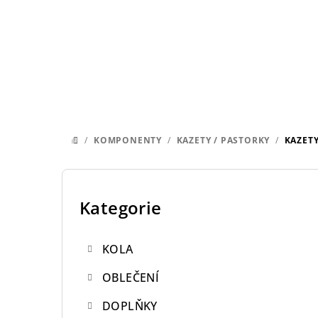
Přejít
na
obsah
/
KOMPONENTY
/
KAZETY / PASTORKY
/
KAZETY
DOMŮ
P
o
Kategorie
Přeskočit
kategorie
s
KOLA
t
OBLEČENÍ
r
DOPLŇKY
a