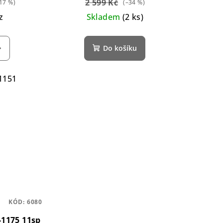
2 599 Kč
17 %)
(–34 %)
z
Skladem
(2 ks)
Do košíku
1151
KÓD:
6080
1175 11sp