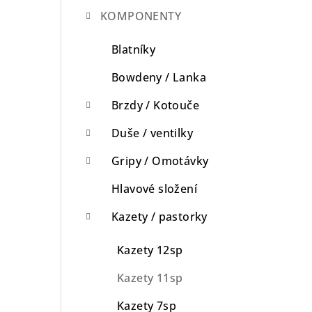
KOMPONENTY
n
n
Blatníky
í
Bowdeny / Lanka
p
Brzdy / Kotouče
a
Duše / ventilky
n
Gripy / Omotávky
e
Hlavové složení
l
Kazety / pastorky
Kazety 12sp
Kazety 11sp
Kazety 7sp