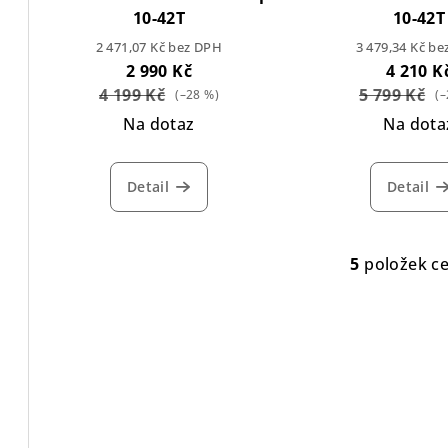
10-42T
10-42T
2 471,07 Kč bez DPH
3 479,34 Kč b
2 990 Kč
4 210 K
4 199 Kč
5 799 Kč
(–28 %)
(–
Na dotaz
Na dota
Detail
Detail
5
položek c
O
v
l
á
d
a
c