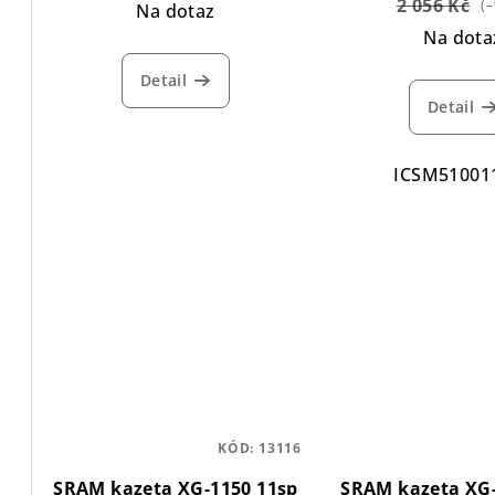
2 056 Kč
(–
Na dotaz
u
Na dota
k
Detail
t
Detail
ů
ICSM51001
KÓD:
13116
SRAM kazeta XG-1150 11sp
SRAM kazeta XG-