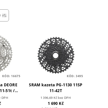
r
KÓD:
16675
KÓD:
3495
ta DEORE
SRAM kazeta PG-1130 11SP
11-51t /
11-42T
ez DPH
1 396,69 Kč bez DPH
č
1 690 Kč