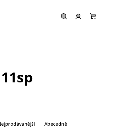
Hledat
Přihlášení
Nákupní
košík
 11sp
Nejprodávanější
Abecedně