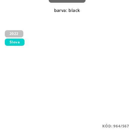
barva: black
2022
Sleva
KÓD:
964/S67