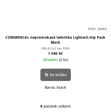
KÓD:
26803
COMMENCAL nepromokavá ledvinka Lightech Hip Pack
Black
900,83 Kč bez DPH
1 090 Kč
Skladem
(2 ks)
Do košíku
Barva: black
8
položek celkem
O