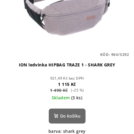
KÓD:
964/S292
ION ledvinka HIPBAG TRAZE 1 - SHARK GREY
921,49 Kč bez DPH
1 115 Kč
1 490 Kč
(–25 %)
Skladem
(3 ks)
Do košíku
barva: shark grey