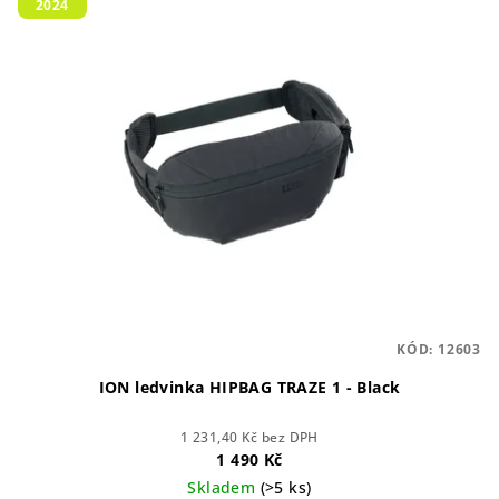
2024
ý
d
p
u
i
k
s
t
p
ů
r
o
d
u
k
t
KÓD:
12603
ů
ION ledvinka HIPBAG TRAZE 1 - Black
1 231,40 Kč bez DPH
1 490 Kč
Skladem
(>5 ks)