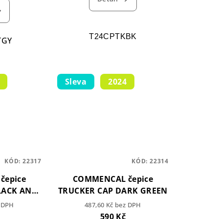
T24CPTKBK
TGY
Sleva
2024
KÓD:
22317
KÓD:
22314
čepice
COMMENCAL čepice
LACK AND
TRUCKER CAP DARK GREEN
E
z DPH
487,60 Kč bez DPH
590 Kč