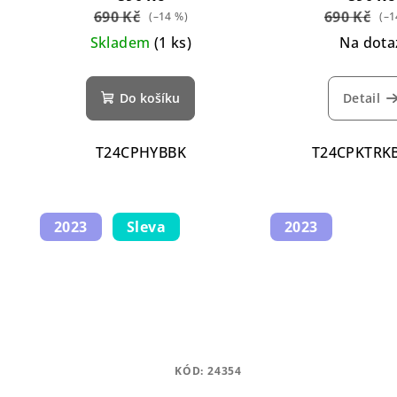
690 Kč
690 Kč
(–14 %)
(–1
Skladem
(1 ks)
Na dota
Do košíku
Detail
T24CPHYBBK
T24CPKTRK
2023
Sleva
2023
KÓD:
24354