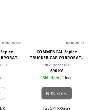
KÓD:
25140
KÓD:
25134
čepice
COMMENCAL čepice
ORPORATE
TRUCKER CAP CORPORATE
LIGHT GREY
z DPH
570,25 Kč bez DPH
690 Kč
z
Skladem
(1 ks)
Do košíku
KBK
T25CPTRKGGY