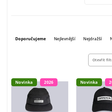
Ř
Doporučujeme
Nejlevnější
Nejdražší
a
z
e
Otevřít filt
n
V
í
Novinka
2026
Novinka
2
ý
p
p
r
i
o