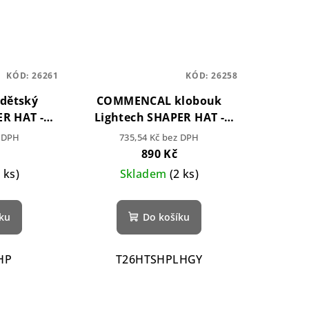
KÓD:
26261
KÓD:
26258
dětský
COMMENCAL klobouk
R HAT -
Lightech SHAPER HAT -
Grey
z DPH
735,54 Kč bez DPH
890 Kč
2 ks)
Skladem
(2 ks)
íku
Do košíku
HP
T26HTSHPLHGY