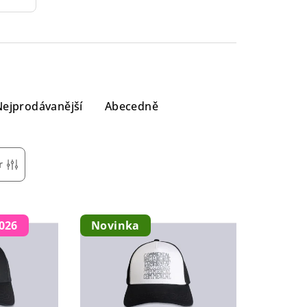
Nejprodávanější
Abecedně
r
026
Novinka