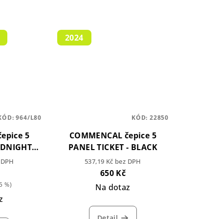
2024
KÓD:
964/L80
KÓD:
22850
epice 5
COMMENCAL čepice 5
IDNIGHT
PANEL TICKET - BLACK
z DPH
537,19 Kč bez DPH
650 Kč
5 %)
Na dotaz
z
Detail