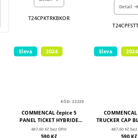
Detail
T24CPKTRKBKOR
T24CPFST
Sleva
2024
Sleva
2024
KÓD:
22320
COMMENCAL čepice 5
COMMENCAL 
PANEL TICKET HYBRIDE
TRUCKER CAP B
BLACK
ORANG
487,60 Kč bez DPH
487,60 Kč be
590 Kč
590 Kč