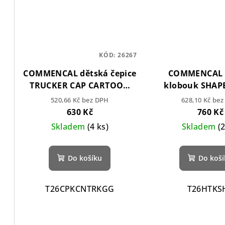
KÓD:
26267
COMMENCAL dětská čepice
COMMENCAL 
TRUCKER CAP CARTOON
klobouk SHAPE
GREIGE
Greige
520,66 Kč bez DPH
628,10 Kč be
630 Kč
760 Kč
Skladem
(4 ks)
Skladem
(
Do košíku
Do koš
T26CPKCNTRKGG
T26HTKS