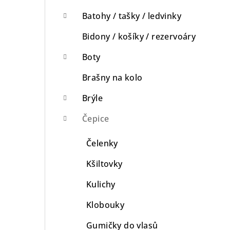
n
Batohy / tašky / ledvinky
n
Bidony / košíky / rezervoáry
í
Boty
p
Brašny na kolo
a
Brýle
n
Čepice
e
Čelenky
l
Kšiltovky
Kulichy
Klobouky
Gumičky do vlasů