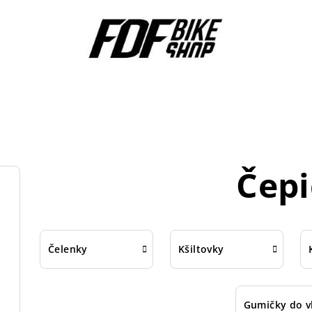
Čepi
Čelenky
Kšiltovky