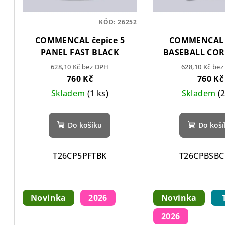
s
d
p
KÓD:
26252
u
COMMENCAL čepice 5
COMMENCAL 
r
k
PANEL FAST BLACK
BASEBALL CO
o
t
BLACK
628,10 Kč bez DPH
628,10 Kč be
760 Kč
760 Kč
d
ů
Skladem
(1 ks)
Skladem
(
u
k
Do košíku
Do koš
t
T26CP5PFTBK
T26CPBSB
ů
Novinka
2026
Novinka
2026