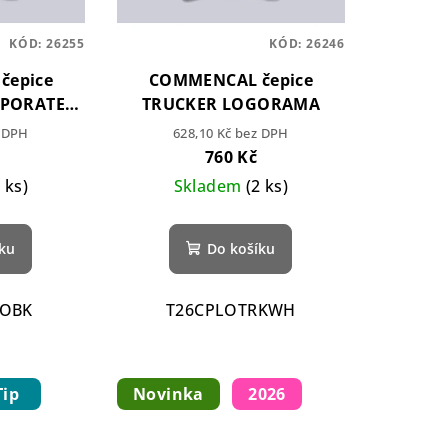
KÓD:
26255
KÓD:
26246
čepice
COMMENCAL čepice
RPORATE
TRUCKER LOGORAMA
z DPH
628,10 Kč bez DPH
760 Kč
2 ks)
Skladem
(2 ks)
íku
Do košíku
COBK
T26CPLOTRKWH
Tip
Novinka
2026