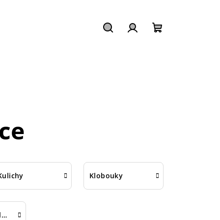
Hledat
Přihlášení
Nákupní
košík
ce
Kulichy
Klobouky
Gumičky do vlasů