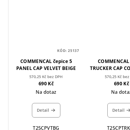
KÓD:
25137
COMMENCAL čepice 5
COMMENCAL 
PANEL CAP VELVET BEIGE
TRUCKER CAP C
BLACK
570,25 Kč bez DPH
570,25 Kč be
690 Kč
690 Kč
Na dotaz
Na dota
Detail
Detail
T25CPVTBG
T25CPTR