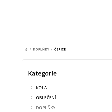
Přejít
na
obsah
/
DOPLŇKY
/
ČEPICE
DOMŮ
P
o
Kategorie
Přeskočit
kategorie
s
KOLA
t
OBLEČENÍ
r
DOPLŇKY
a