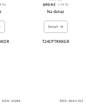
690 Kč
4 %)
(–14 %)
z
Na dotaz
Detail
BKOR
T24CPTRKKGR
KÓD:
24288
KÓD:
964/L163