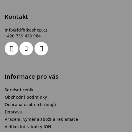
a
s
t
u
Kontakt
í
info
@
fdfbikeshop.cz
+420 739 438 984
Informace pro vás
Servisní ceník
Obchodní podmínky
Ochrana osobních údajů
Doprava
Vrácení, výměna zboží a reklamace
Velikostní tabulky ION