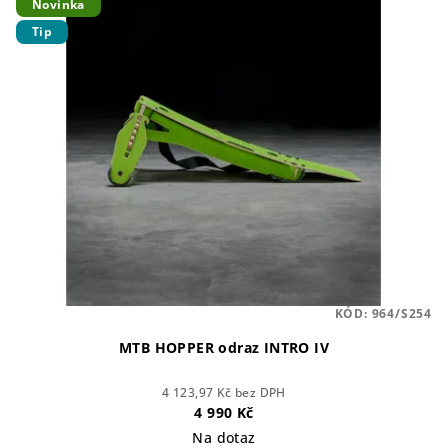
Novinka
ý
d
Tip
p
u
i
k
s
t
p
ů
r
o
d
u
k
t
KÓD:
964/S254
ů
MTB HOPPER odraz INTRO IV
4 123,97 Kč bez DPH
4 990 Kč
Na dotaz