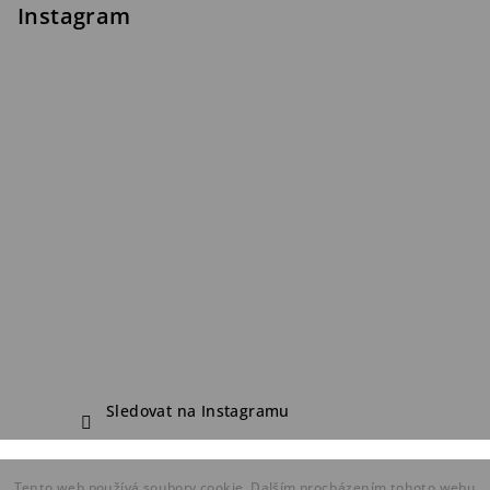
Instagram
Sledovat na Instagramu
Copyright 2026
FDF Bike Shop
. Všechna práva vyhrazena.
Tento web používá soubory cookie. Dalším procházením tohoto webu