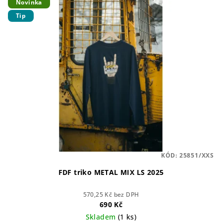
Novinka
ý
d
Tip
p
u
i
k
s
t
p
ů
r
o
d
u
k
t
KÓD:
25851/XXS
ů
FDF triko METAL MIX LS 2025
570,25 Kč bez DPH
690 Kč
Skladem
(1 ks)