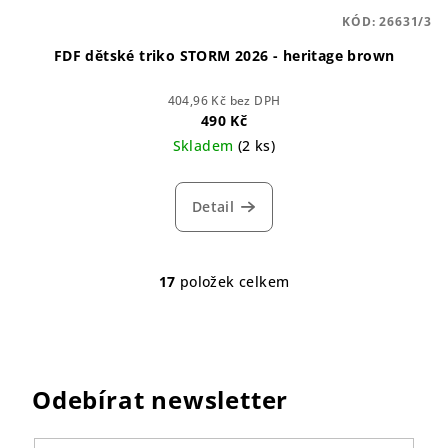
KÓD:
26631/3
FDF dětské triko STORM 2026 - heritage brown
404,96 Kč bez DPH
490 Kč
Skladem
(2 ks)
Detail
17
položek celkem
O
v
l
á
d
Odebírat newsletter
a
c