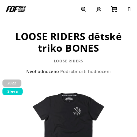
Přejít
na
obsah
Nákupn
Hledat
Přihlášení
LOOSE RIDERS dětské
košík
triko BONES
LOOSE RIDERS
Průměrné
Neohodnoceno
Podrobnosti hodnocení
hodnocení
2022
produktu
je
Sleva
0,0
z
5
hvězdiček.