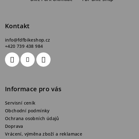
p
a
t
Kontakt
í
info
@
fdfbikeshop.cz
+420 739 438 984
Informace pro vás
Servisní ceník
Obchodní podmínky
Ochrana osobních údajů
Doprava
Vrácení, výměna zboží a reklamace