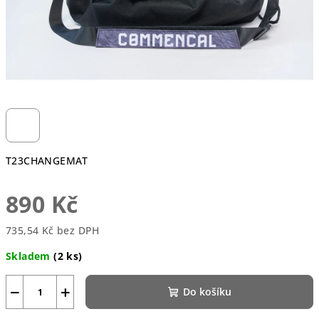
T23CHANGEMAT
890 Kč
735,54 Kč bez DPH
Měrná
Skladem
(2 ks)
cena:
−
+
Do košíku