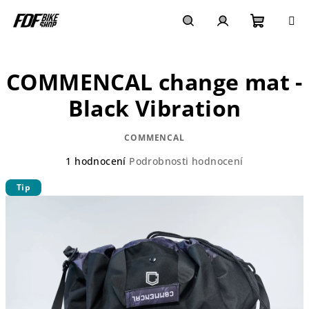
Přejít
na
obsah
Nákupn
Hledat
Přihlášení
COMMENCAL change mat -
košík
Black Vibration
COMMENCAL
Průměrné
1 hodnocení
Podrobnosti hodnocení
hodnocení
Tip
produktu
je
5,0
z
5
hvězdiček.