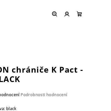
Hledat
Přihlášení
Nákupní
košík
ON chrániče K Pact -
LACK
ůměrné
hodnocení
Podrobnosti hodnocení
nocení
duktu
va: black