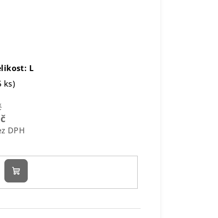
likost: L
5 ks)
č
Kč
bez DPH
Do
košíku