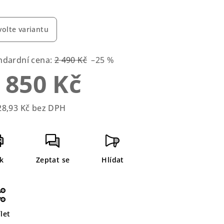
volte variantu
zdiček.
ndardní cena:
2 490 Kč
–25 %
 850 Kč
28,93 Kč bez DPH
rná
a:
sk
Zeptat se
Hlídat
let