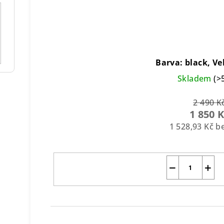
Barva: black, Ve
Skladem
(>
2 490 K
1 850 
1 528,93 Kč 
−
+