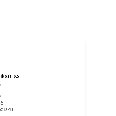
e
likost: XS
z
č
Kč
bez DPH