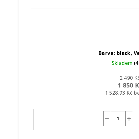
Barva: black, Ve
Skladem
(4
2 490 K
1 850 
1 528,93 Kč 
−
+