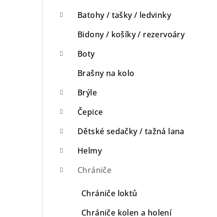
n
Batohy / tašky / ledvinky
n
Bidony / košíky / rezervoáry
í
Boty
p
Brašny na kolo
a
Brýle
n
Čepice
e
Dětské sedačky / tažná lana
l
Helmy
Chrániče
Chrániče loktů
Chrániče kolen a holení