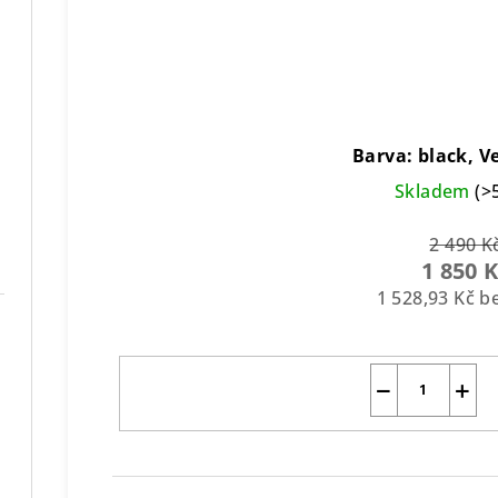
Barva: black, Ve
Skladem
(>
2 490 K
1 850 
1 528,93 Kč 
−
+