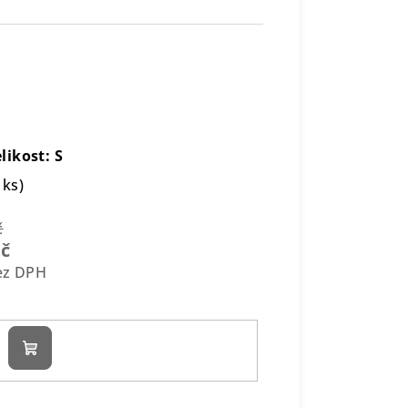
likost: S
 ks)
č
Kč
bez DPH
Do
košíku