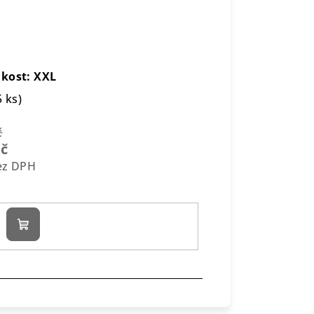
ikost: XXL
5 ks)
č
Kč
bez DPH
Do
košíku