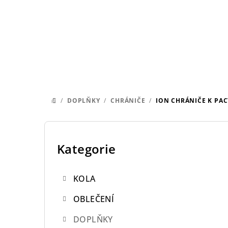
Přejít
na
obsah
/
DOPLŇKY
/
CHRÁNIČE
/
ION CHRÁNIČE K PAC
DOMŮ
P
o
Kategorie
Přeskočit
kategorie
s
KOLA
t
OBLEČENÍ
r
DOPLŇKY
a