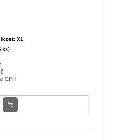
likost: XL
5 ks)
č
Kč
bez DPH
Do
košíku