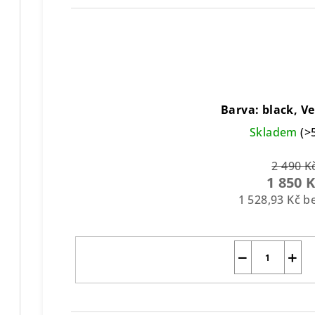
Barva: black, Ve
Skladem
(>
2 490 K
1 850 
1 528,93 Kč 
−
+