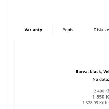
Varianty
Popis
Diskuz
Barva: black, Ve
Na dota
2 490 K
1 850 
1 528,93 Kč 