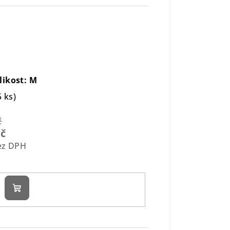
likost: M
5 ks)
č
Kč
bez DPH
Do
košíku