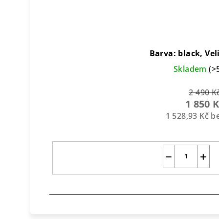
Barva: black, Vel
Skladem
(>
2 490 K
1 850 
1 528,93 Kč 
−
+