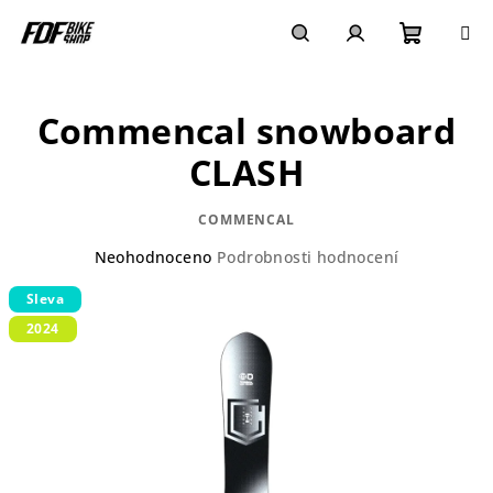
Přejít
na
obsah
Nákupn
Hledat
Přihlášení
Commencal snowboard
košík
CLASH
COMMENCAL
Průměrné
Neohodnoceno
Podrobnosti hodnocení
hodnocení
Sleva
produktu
je
2024
0,0
z
5
hvězdiček.