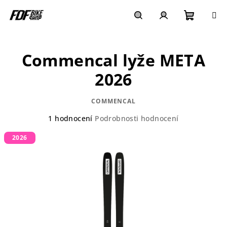
Přejít
na
obsah
Nákupn
Hledat
Přihlášení
Commencal lyže META
košík
2026
COMMENCAL
Průměrné
1 hodnocení
Podrobnosti hodnocení
hodnocení
2026
produktu
je
5,0
z
5
hvězdiček.