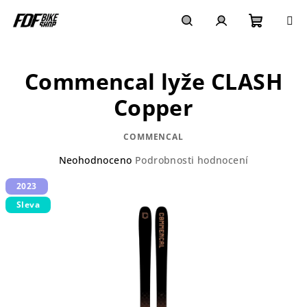
Přejít
na
obsah
Nákupn
Hledat
Přihlášení
Commencal lyže CLASH
košík
Copper
COMMENCAL
Průměrné
Neohodnoceno
Podrobnosti hodnocení
hodnocení
2023
produktu
je
Sleva
0,0
z
5
hvězdiček.