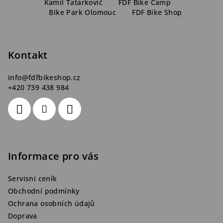
á
Kamil Tatarkovič
FDF Bike Camp
Bike Park Olomouc
FDF Bike Shop
p
a
t
Kontakt
í
info
@
fdfbikeshop.cz
+420 739 438 984
Informace pro vás
Servisní ceník
Obchodní podmínky
Ochrana osobních údajů
Doprava