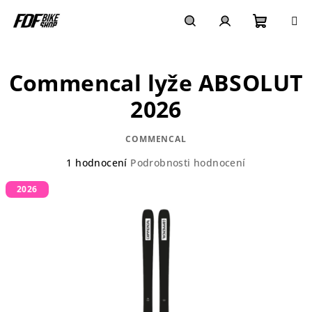
Přejít
na
obsah
Nákupn
Hledat
Přihlášení
Commencal lyže ABSOLUT
košík
2026
COMMENCAL
Průměrné
1 hodnocení
Podrobnosti hodnocení
hodnocení
2026
produktu
je
5,0
z
5
hvězdiček.