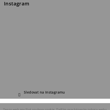
Instagram
Sledovat na Instagramu
Copyright 2026
FDF Bike Shop
. Všechna práva vyhrazena.
Tento web používá soubory cookie. Dalším procházením tohoto webu