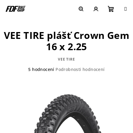
Přejít
na
obsah
Nákupn
Hledat
Přihlášení
VEE TIRE plášť Crown Gem
košík
16 x 2.25
VEE TIRE
Průměrné
5 hodnocení
Podrobnosti hodnocení
hodnocení
produktu
je
4,0
z
5
hvězdiček.