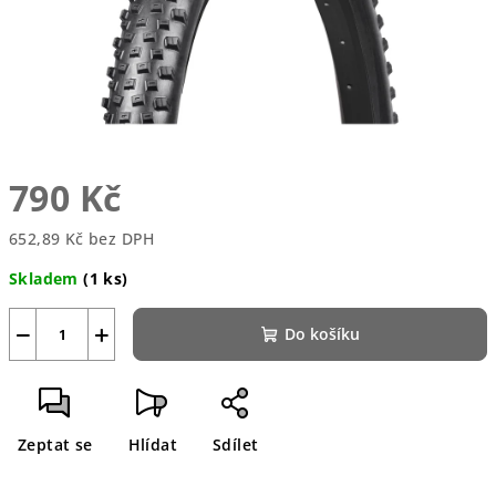
790 Kč
652,89 Kč bez DPH
Měrná
Skladem
(1 ks)
cena:
−
+
Do košíku
Zeptat se
Hlídat
Sdílet