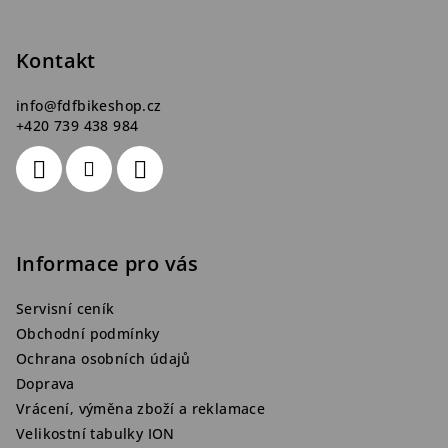
a
t
Kontakt
í
info
@
fdfbikeshop.cz
+420 739 438 984
Informace pro vás
Servisní ceník
Obchodní podmínky
Ochrana osobních údajů
Doprava
Vrácení, výměna zboží a reklamace
Velikostní tabulky ION