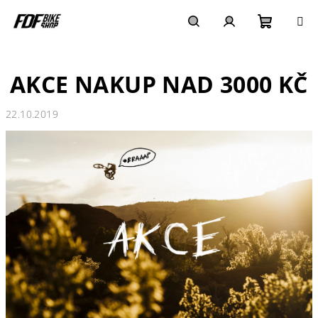
Přejít
na
obsah
Nákupn
Hledat
Přihlášení
AKCE NAKUP NAD 3000 KČ
košík
22.10.2019