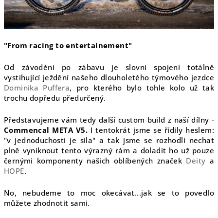
"From racing to entertainement"
Od závodění po zábavu je slovní spojení totálně
vystihující ježdění našeho dlouholetého týmového jezdce
Dominika Puffera
, pro kterého bylo tohle kolo už tak
trochu dopředu předurčený.
Představujeme vám tedy další custom build z naší dílny -
Commencal META V5.
I tentokrát jsme se řídily heslem:
"v jednoduchosti je síla" a tak jsme se rozhodli nechat
plně vyniknout tento výrazný rám a doladit ho už pouze
černými komponenty našich oblíbených značek
Deity
a
HOPE
.
No, nebudeme to moc okecávat...jak se to povedlo
můžete zhodnotit sami.