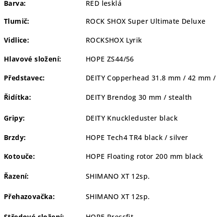
Barva:
RED lesklá
Tlumič:
ROCK SHOX Super Ultimate Deluxe
Vidlice:
ROCKSHOX Lyrik
Hlavové složení:
HOPE ZS44/56
Představec:
DEITY Copperhead 31.8 mm / 42 mm /
Řidítka:
DEITY Brendog 30 mm / stealth
Gripy:
DEITY Knuckleduster black
Brzdy:
HOPE Tech4 TR4 black / silver
Kotouče:
HOPE Floating rotor 200 mm black
Řazení:
SHIMANO XT 12sp.
Přehazovačka:
SHIMANO XT 12sp.
Středové složení:
HOPE Pressfit