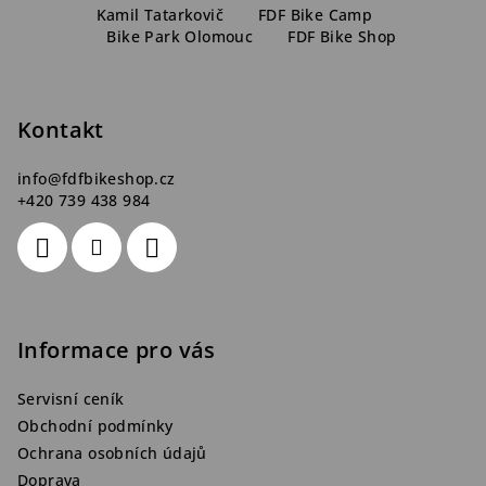
á
Kamil Tatarkovič
FDF Bike Camp
Bike Park Olomouc
FDF Bike Shop
p
a
t
Kontakt
í
info
@
fdfbikeshop.cz
+420 739 438 984
Informace pro vás
Servisní ceník
Obchodní podmínky
Ochrana osobních údajů
Doprava