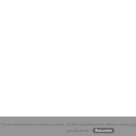
Tento web používá soubory cookie. Dalším procházením tohoto webu vyja
používáním.
Rozumím