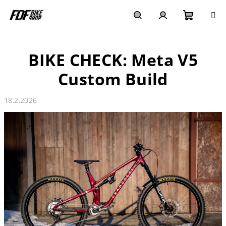
Přejít
na
obsah
Nákupn
Hledat
Přihlášení
BIKE CHECK: Meta V5
košík
Custom Build
18.2.2026