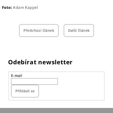
Foto:
Adam Kappel
Předchozí článek
Další článek
Odebírat newsletter
E-mail
Přihlásit se
Z