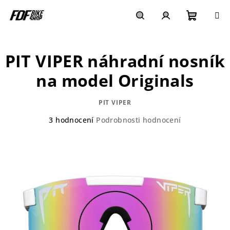
Přejít
na
obsah
Nákupn
Hledat
Přihlášení
PIT VIPER náhradní nosník
košík
na model Originals
PIT VIPER
Průměrné
3 hodnocení
Podrobnosti hodnocení
hodnocení
produktu
je
3,0
z
5
hvězdiček.