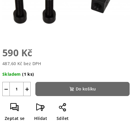
590 Kč
487,60 Kč bez DPH
Měrná
Skladem
(1 ks)
cena:
−
+
Do košíku
Zeptat se
Hlídat
Sdílet