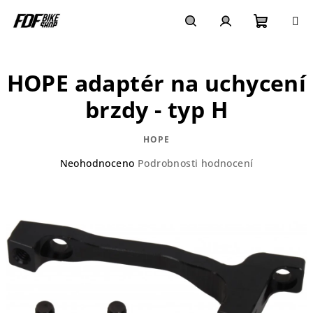
Přejít
na
obsah
Nákupn
Hledat
Přihlášení
HOPE adaptér na uchycení
košík
brzdy - typ H
HOPE
Průměrné
Neohodnoceno
Podrobnosti hodnocení
hodnocení
produktu
je
0,0
z
5
hvězdiček.