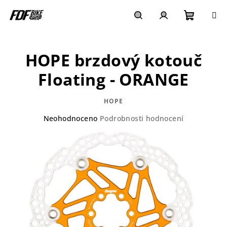
Přejít
na
obsah
Nákupn
Hledat
Přihlášení
HOPE brzdový kotouč
košík
Floating - ORANGE
HOPE
Průměrné
Neohodnoceno
Podrobnosti hodnocení
hodnocení
produktu
je
0,0
z
5
hvězdiček.