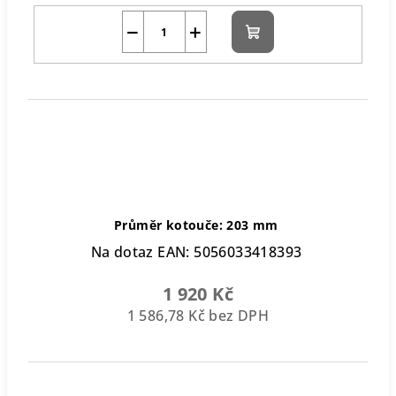
−
+
Do
košíku
Průměr kotouče: 203 mm
Na dotaz
EAN:
5056033418393
1 920 Kč
1 586,78 Kč bez DPH