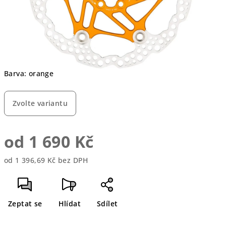
Barva: orange
Zvolte variantu
od
1 690 Kč
od
1 396,69 Kč
bez DPH
Měrná
cena:
Zeptat se
Hlídat
Sdílet