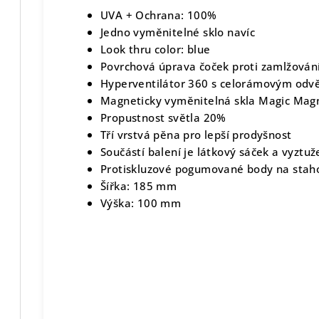
UVA + Ochrana: 100%
Jedno vyměnitelné sklo navíc
Look thru color: blue
Povrchová úprava čoček proti zamlžován
Hyperventilátor 360 s celorámovým odv
Magneticky vyměnitelná skla Magic Mag
Propustnost světla 20%
Tří vrstvá pěna pro lepší prodyšnost
Součástí balení je látkový sáček a vyztu
Protiskluzové pogumované body na stah
Šířka: 185 mm
Výška: 100 mm