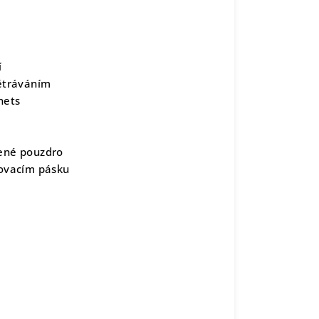
í
ětráváním
nets
žené pouzdro
ovacím pásku