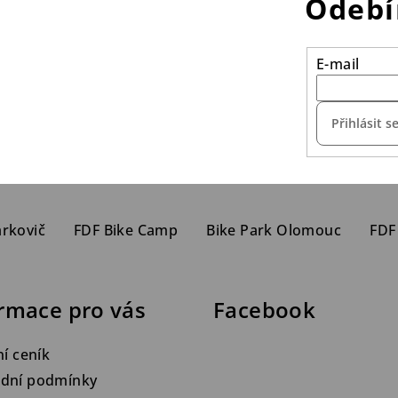
Odebí
E-mail
Přihlásit s
arkovič
FDF Bike Camp
Bike Park Olomouc
FDF
rmace pro vás
Facebook
ní ceník
dní podmínky