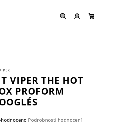
Hledat
Přihlášení
Nákupní
košík
VIPER
IT VIPER THE HOT
OX PROFORM
OOGLÉS
ůměrné
ohodnoceno
Podrobnosti hodnocení
nocení