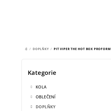
Přejít
na
obsah
/
DOPLŇKY
/
PIT VIPER THE HOT BOX PROFOR
DOMŮ
P
o
Kategorie
Přeskočit
kategorie
s
KOLA
t
OBLEČENÍ
r
DOPLŇKY
a