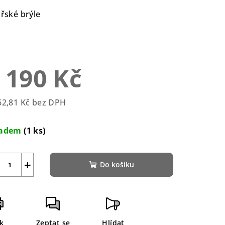
duktu
ařské brýle
 190 Kč
zdiček.
62,81 Kč bez DPH
rná
a:
ladem
(1 ks)
+
Do košíku
sk
Zeptat se
Hlídat