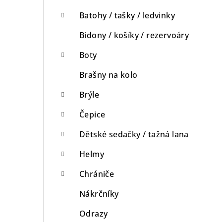
n
Batohy / tašky / ledvinky
n
Bidony / košíky / rezervoáry
í
Boty
p
Brašny na kolo
a
Brýle
n
Čepice
e
Dětské sedačky / tažná lana
l
Helmy
Chrániče
Nákrčníky
Odrazy