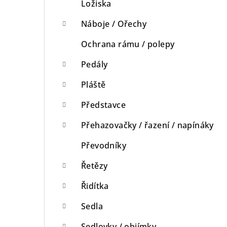
Ložiska
Náboje / Ořechy
Ochrana rámu / polepy
Pedály
Pláště
Představce
Přehazovačky / řazení / napínáky
Převodníky
Řetězy
Řidítka
Sedla
Sedlovky / objímky