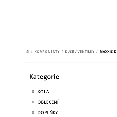
Přejít
na
obsah
/
KOMPONENTY
/
DUŠE / VENTILKY
/
MAXXIS DU
DOMŮ
P
o
Kategorie
Přeskočit
kategorie
s
KOLA
t
OBLEČENÍ
r
DOPLŇKY
a