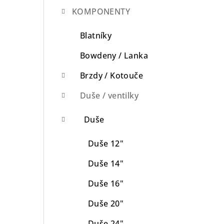
KOMPONENTY
n
n
Blatníky
í
Bowdeny / Lanka
p
Brzdy / Kotouče
a
Duše / ventilky
n
Duše
e
Duše 12"
l
Duše 14"
Duše 16"
Duše 20"
Duše 24"