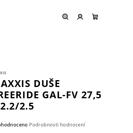
Hledat
Přihlášení
Nákupní
košík
XIS
AXXIS DUŠE
REERIDE GAL-FV 27,5
 2.2/2.5
ůměrné
ohodnoceno
Podrobnosti hodnocení
nocení