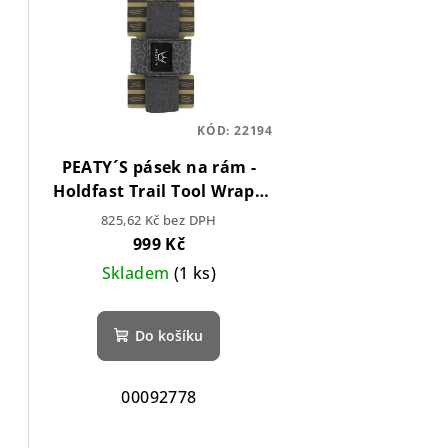
KÓD:
22194
PEATY´S pásek na rám -
Holdfast Trail Tool Wrap -
Slate Grey
825,62 Kč bez DPH
999 Kč
Skladem
(1 ks)
Do košíku
00092778