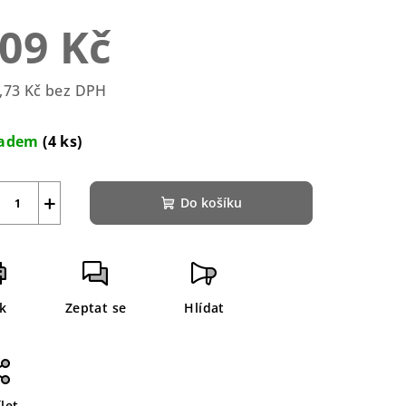
duktu
09 Kč
,73 Kč bez DPH
rná
zdiček.
a:
ladem
(4 ks)
+
Do košíku
sk
Zeptat se
Hlídat
let