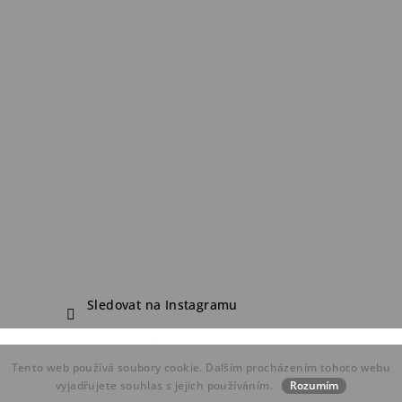
Sledovat na Instagramu
Copyright 2026
FDF Bike Shop
. Všechna práva vyhrazena.
Tento web používá soubory cookie. Dalším procházením tohoto webu
Vytvořil Shoptet
vyjadřujete souhlas s jejich používáním.
Rozumím