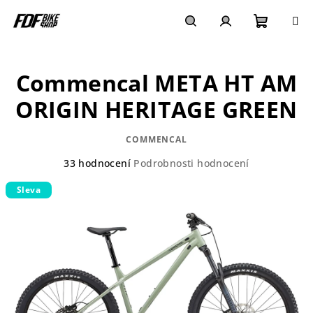
Přejít
na
obsah
Nákupn
Hledat
Přihlášení
Commencal META HT AM
košík
ORIGIN HERITAGE GREEN
COMMENCAL
Průměrné
33 hodnocení
Podrobnosti hodnocení
hodnocení
Sleva
produktu
je
3,7
z
5
hvězdiček.