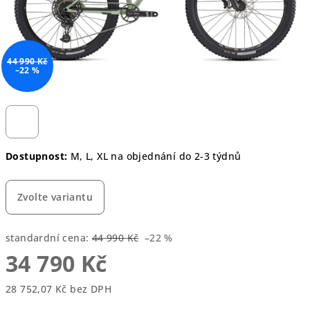
44 990 Kč
–22 %
Dostupnost:
M, L, XL na objednání do 2-3 týdnů
Zvolte variantu
standardní cena:
44 990 Kč
–22 %
34 790 Kč
28 752,07 Kč bez DPH
Měrná