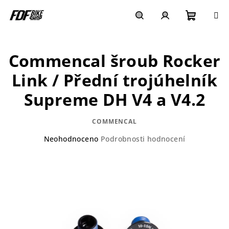
Přejít
na
obsah
Nákupn
Hledat
Přihlášení
Commencal šroub Rocker
košík
Link / Přední trojúhelník
Supreme DH V4 a V4.2
COMMENCAL
Průměrné
Neohodnoceno
Podrobnosti hodnocení
hodnocení
produktu
je
0,0
z
5
hvězdiček.