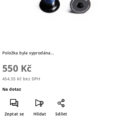
Položka byla vyprodána…
550 Kč
454,55 Kč bez DPH
Měrná
Na dotaz
cena:
Zeptat se
Hlídat
Sdílet