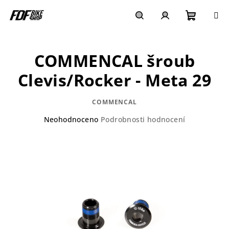
Přejít
na
obsah
Nákupn
Hledat
Přihlášení
COMMENCAL šroub
košík
Clevis/Rocker - Meta 29
COMMENCAL
Průměrné
Neohodnoceno
Podrobnosti hodnocení
hodnocení
produktu
je
0,0
z
5
hvězdiček.