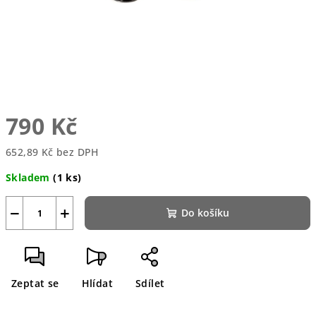
790 Kč
652,89 Kč bez DPH
Měrná
Skladem
(1 ks)
cena:
−
+
Do košíku
Zeptat se
Hlídat
Sdílet