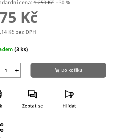
ndardní cena:
1 250 Kč
–30 %
75 Kč
zdiček.
,14 Kč bez DPH
rná
a:
ladem
(3 ks)
+
Do košíku
sk
Zeptat se
Hlídat