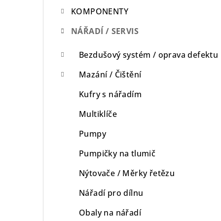
KOMPONENTY
n
n
NÁŘADÍ / SERVIS
í
Bezdušový systém / oprava defektu
p
Mazání / Čištění
a
Kufry s nářadím
n
Multiklíče
e
Pumpy
l
Pumpičky na tlumič
Nýtovače / Měrky řetězu
Nářadí pro dílnu
Obaly na nářadí