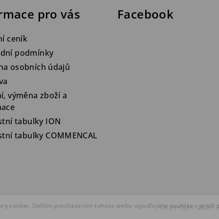
rmace pro vás
Facebook
ní ceník
dní podmínky
na osobních údajů
va
í, výměna zboží a
mace
stní tabulky ION
ostní tabulky COMMENCAL
ry cookie. Dalším procházením tohoto webu vyjadřujete souhlas s jejich
Copyright 2026