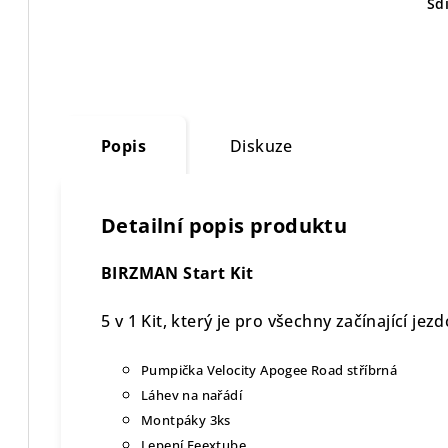
Sdí
Popis
Diskuze
Detailní popis produktu
BIRZMAN Start Kit
5 v 1 Kit, který je pro všechny začínající j
Pumpička Velocity Apogee Road stříbrná
Láhev na nařádí
Montpáky 3ks
Lepení Feextube