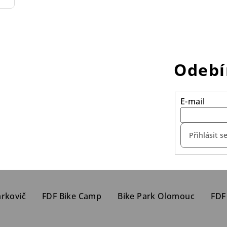
Odebí
E-mail
Přihlásit s
arkovič
FDF Bike Camp
Bike Park Olomouc
FDF