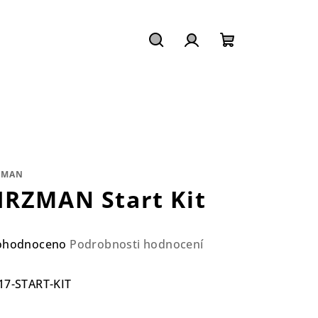
Hledat
Přihlášení
Nákupní
košík
ZMAN
IRZMAN Start Kit
ůměrné
ohodnoceno
Podrobnosti hodnocení
nocení
duktu
7-START-KIT