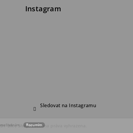
Instagram
Sledovat na Instagramu
 používáním.
Rozumím
FDF Bike Shop
. Všechna práva vyhrazena.