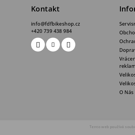
a
Kontakt
Info
t
info
@
fdfbikeshop.cz
Servis
í
+420 739 438 984
Obcho
Ochra
Dopra
Vrácen
rekla
Veliko
Velik
O Nás
Tento web používá soubo