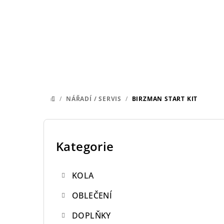
Přejít
na
obsah
/
NÁŘADÍ / SERVIS
/
BIRZMAN START KIT
DOMŮ
P
o
Kategorie
Přeskočit
kategorie
s
KOLA
t
OBLEČENÍ
r
DOPLŇKY
a