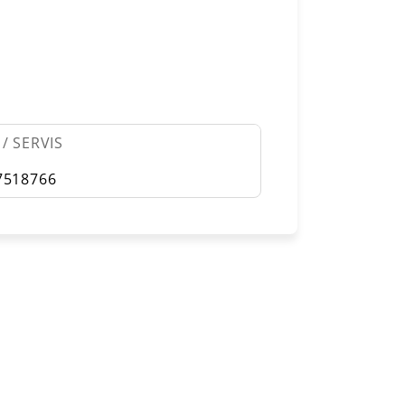
/ SERVIS
7518766