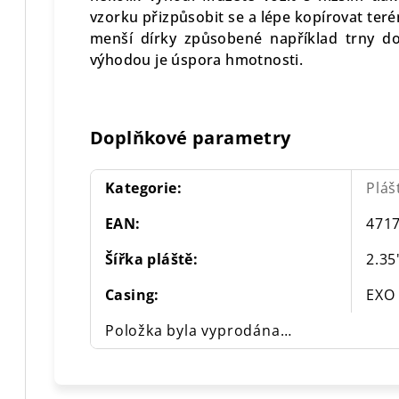
vzorku přizpůsobit se a lépe kopírovat teré
menší dírky způsobené například trny do
výhodou je úspora hmotnosti.
Doplňkové parametry
Kategorie
:
Pláš
EAN
:
471
Šířka pláště
:
2.35
Casing
:
EXO
Položka byla vyprodána…