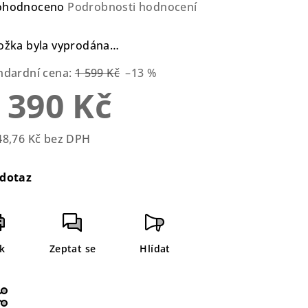
ůměrné
ohodnoceno
Podrobnosti hodnocení
nocení
duktu
ožka byla vyprodána…
ndardní cena:
1 599 Kč
–13 %
 390 Kč
zdiček.
48,76 Kč bez DPH
rná
a:
dotaz
sk
Zeptat se
Hlídat