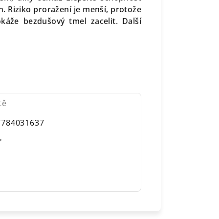
n. Riziko proražení je menší, protože
káže bezdušový tmel zacelit. Další
tě
7784031637
"