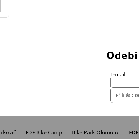
Odebí
E-mail
Přihlásit s
arkovič
FDF Bike Camp
Bike Park Olomouc
FDF