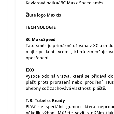
Kevlarová patka/ 3C Maxx Speed směs
Žluté logo Maxxis
TECHNOLOGIE
3C MaxxSpeed
Tato směs je primárně užívaná v XC a endur
mají speciální tvrdost, která zmenšuje v
opotřebení.
EXO
Vysoce odolná vrstva, která se přidává do 
plášť proti proražení nebo prodření. Hus
ohebný což zachovává vlastnosti pláště.
T.R. Tubelss Ready
Plášť se speciální gumou, která neprop
několik výhod. Můžete vozit s nižším tla