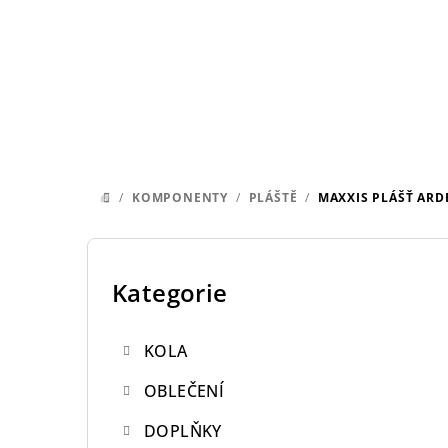
Přejít
na
obsah
/
KOMPONENTY
/
PLÁŠTĚ
/
MAXXIS PLÁŠŤ ARDE
DOMŮ
P
o
Kategorie
Přeskočit
kategorie
s
KOLA
t
OBLEČENÍ
r
DOPLŇKY
a