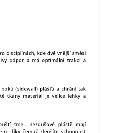
o disciplínách, kde dvě vnější směsi
alivý odpor a má optimální trakci a
boků (sidewall) plášťů a chrání tak
tě tkaný materiál je velice lehký a
ouští tmel. Bezdušové pláště mají
kem, díky čemuž zlepšíte schopnost