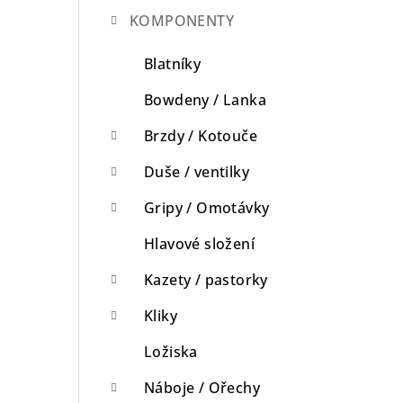
KOMPONENTY
n
n
Blatníky
í
Bowdeny / Lanka
p
Brzdy / Kotouče
a
Duše / ventilky
n
Gripy / Omotávky
e
Hlavové složení
l
Kazety / pastorky
Kliky
Ložiska
Náboje / Ořechy