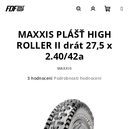
Přejít
na
obsah
Nákupn
Hledat
Přihlášení
MAXXIS PLÁŠŤ HIGH
košík
ROLLER II drát 27,5 x
2.40/42a
MAXXIS
Průměrné
3 hodnocení
Podrobnosti hodnocení
hodnocení
produktu
je
3,0
z
5
hvězdiček.