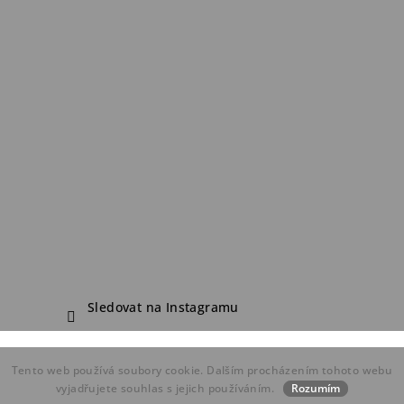
Sledovat na Instagramu
Copyright 2026
FDF Bike Shop
. Všechna práva vyhrazena.
Tento web používá soubory cookie. Dalším procházením tohoto webu
Vytvořil Shoptet
vyjadřujete souhlas s jejich používáním.
Rozumím