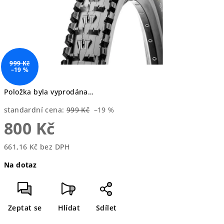
999 Kč
–19 %
Položka byla vyprodána…
standardní cena:
999 Kč
–19 %
800 Kč
661,16 Kč bez DPH
Měrná
Na dotaz
cena:
Zeptat se
Hlídat
Sdílet