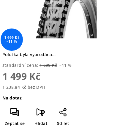
1 699 Kč
–11 %
Položka byla vyprodána…
standardní cena:
1 699 Kč
–11 %
1 499 Kč
1 238,84 Kč bez DPH
Měrná
Na dotaz
cena:
Zeptat se
Hlídat
Sdílet