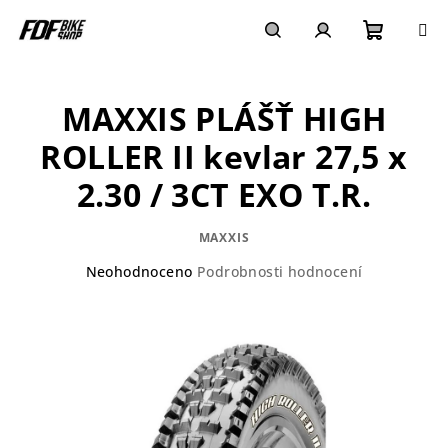
Přejít
na
obsah
Nákupn
Hledat
Přihlášení
MAXXIS PLÁŠŤ HIGH
košík
ROLLER II kevlar 27,5 x
2.30 / 3CT EXO T.R.
MAXXIS
Průměrné
Neohodnoceno
Podrobnosti hodnocení
hodnocení
produktu
je
0,0
z
5
hvězdiček.