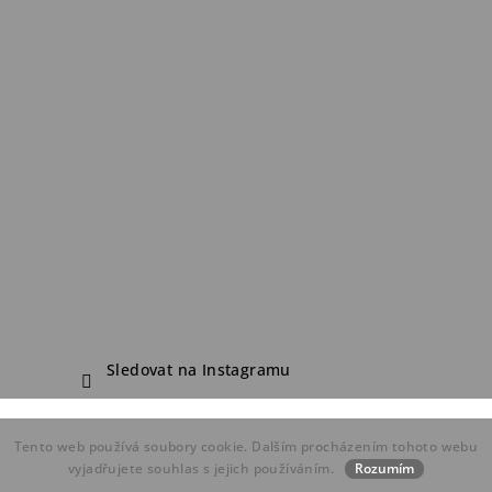
Sledovat na Instagramu
Copyright 2026
FDF Bike Shop
. Všechna práva vyhrazena.
Tento web používá soubory cookie. Dalším procházením tohoto webu
Vytvořil Shoptet
vyjadřujete souhlas s jejich používáním.
Rozumím