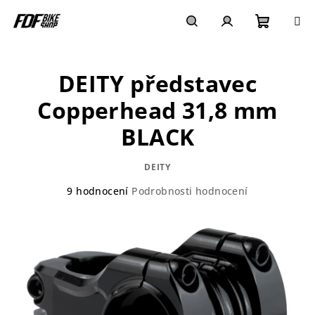
Přejít
na
obsah
Nákupn
Hledat
Přihlášení
DEITY představec
košík
Copperhead 31,8 mm
BLACK
DEITY
Průměrné
9 hodnocení
Podrobnosti hodnocení
hodnocení
produktu
je
4,4
z
5
hvězdiček.