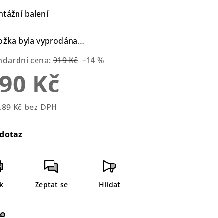
duktu
tážní balení
ožka byla vyprodána…
ndardní cena:
919 Kč
–14 %
zdiček.
90 Kč
,89 Kč bez DPH
rná
a:
dotaz
sk
Zeptat se
Hlídat