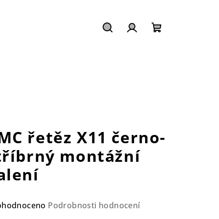
Hledat
Přihlášení
Nákupní
košík
C
MC řetěz X11 černo-
tříbrný montážní
alení
ůměrné
ohodnoceno
Podrobnosti hodnocení
nocení