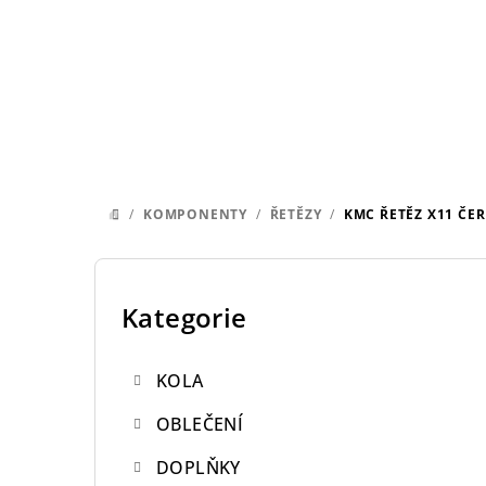
Přejít
na
obsah
/
KOMPONENTY
/
ŘETĚZY
/
KMC ŘETĚZ X11 ČE
DOMŮ
P
o
Kategorie
Přeskočit
kategorie
s
KOLA
t
OBLEČENÍ
r
DOPLŇKY
a