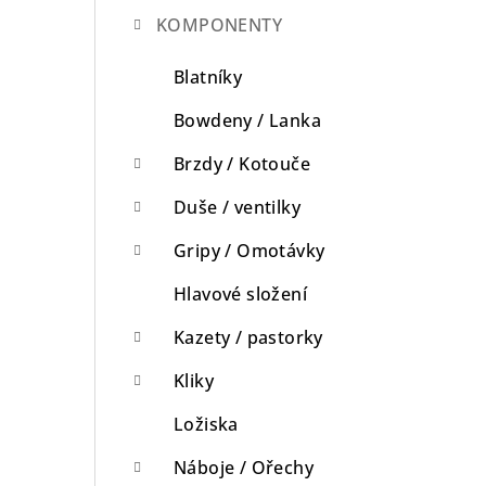
KOMPONENTY
n
n
Blatníky
í
Bowdeny / Lanka
p
Brzdy / Kotouče
a
Duše / ventilky
n
Gripy / Omotávky
e
Hlavové složení
l
Kazety / pastorky
Kliky
Ložiska
Náboje / Ořechy