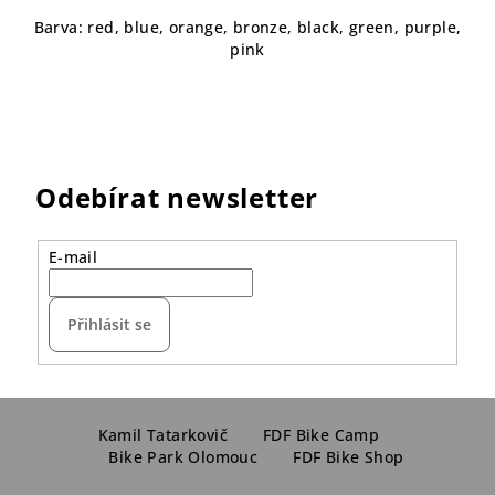
Barva: red, blue, orange, bronze, black, green, purple,
pink
Odebírat newsletter
E-mail
Přihlásit se
Z
á
Kamil Tatarkovič
FDF Bike Camp
Bike Park Olomouc
FDF Bike Shop
p