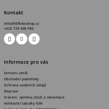
a
t
Kontakt
í
info
@
fdfbikeshop.cz
+420 739 438 984
Informace pro vás
Servisní ceník
Obchodní podmínky
Ochrana osobních údajů
Doprava
Vrácení, výměna zboží a reklamace
Velikostní tabulky ION