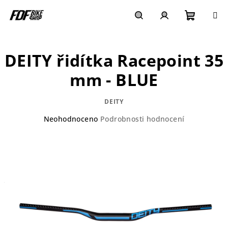
Přejít
na
obsah
Nákupn
Hledat
Přihlášení
DEITY řidítka Racepoint 35
košík
mm - BLUE
DEITY
Průměrné
Neohodnoceno
Podrobnosti hodnocení
hodnocení
produktu
je
0,0
z
5
hvězdiček.