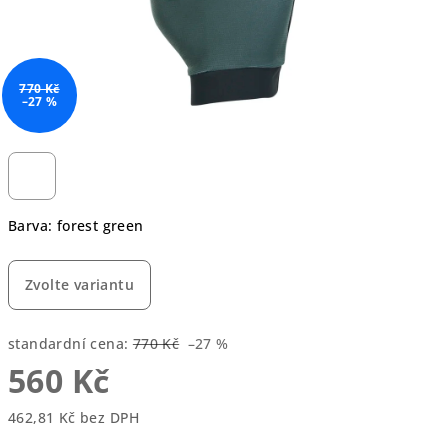
770 Kč
–27 %
Barva: forest green
Zvolte variantu
standardní cena:
770 Kč
–27 %
560 Kč
462,81 Kč bez DPH
Měrná