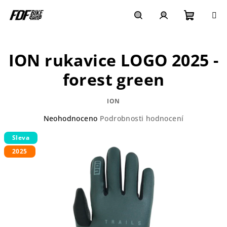
Přejít
na
obsah
Nákupn
Hledat
Přihlášení
ION rukavice LOGO 2025 -
košík
forest green
ION
Průměrné
Neohodnoceno
Podrobnosti hodnocení
hodnocení
Sleva
produktu
je
2025
0,0
z
5
hvězdiček.