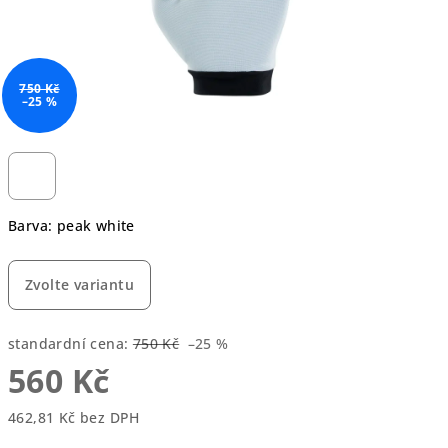
750 Kč
–25 %
Barva: peak white
Zvolte variantu
standardní cena:
750 Kč
–25 %
560 Kč
462,81 Kč bez DPH
Měrná