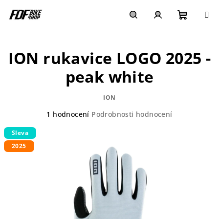
Přejít
na
obsah
Nákupn
Hledat
Přihlášení
ION rukavice LOGO 2025 -
košík
peak white
ION
Průměrné
1 hodnocení
Podrobnosti hodnocení
hodnocení
Sleva
produktu
je
2025
5,0
z
5
hvězdiček.