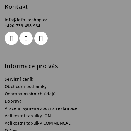
t
Kontakt
í
info
@
fdfbikeshop.cz
+420 739 438 984
Informace pro vás
Servisní ceník
Obchodní podmínky
Ochrana osobních údajů
Doprava
Vrácení, výměna zboží a reklamace
Velikostní tabulky ION
Velikostní tabulky COMMENCAL
O Nás