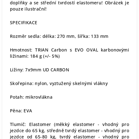
doplňky a se střední tvrdostí elastomeru! Obrázek je
pouze ilustrační!
SPECIFIKACE
Rozměr sedla: délka: 270 mm, šířka: 133 mm
Hmotnost: TRIAN Carbon s EVO OVAL karbonovými
ližinami: 184 g (+/- 5%)
Ližiny: 7x9mm UD CARBON
Skořepina: nylon, vyztužený skelnými vlákny
Potah: mikrovlákna
Pěna: EVA
Tlumič: Elastomer (měkký elastomer - vhodný pro
jezdce do 65 kg, středně tvrdý elastomer - vhodný pro
jezdce od 65-80 kg, tvrdý elastomer - vhodný pro