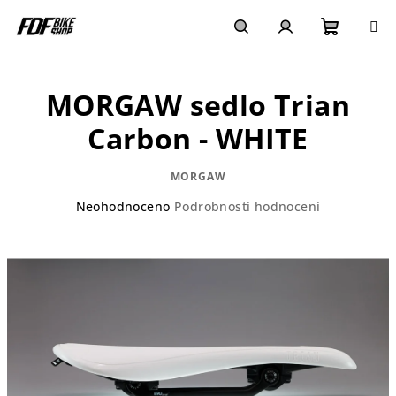
Přejít
na
obsah
Nákupn
Hledat
Přihlášení
MORGAW sedlo Trian
košík
Carbon - WHITE
MORGAW
Průměrné
Neohodnoceno
Podrobnosti hodnocení
hodnocení
produktu
je
0,0
z
5
hvězdiček.