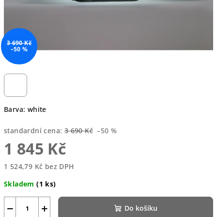
3 690 Kč
–50 %
Barva: white
standardní cena:
3 690 Kč
–50 %
1 845 Kč
1 524,79 Kč bez DPH
Měrná
Skladem
(1 ks)
cena:
−
+
Do košíku