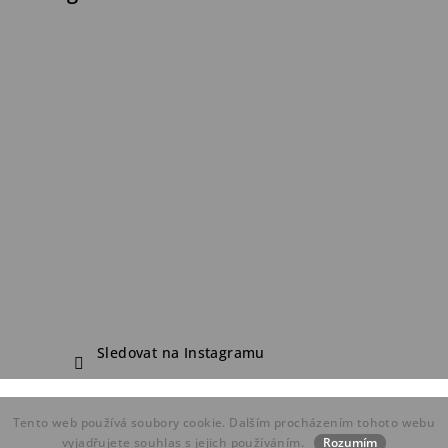
Sledovat na Instagramu
Copyright 2026
FDF Bike Shop
. Všechna práva vyhrazena.
Tento web používá soubory cookie. Dalším procházením tohoto webu
Vytvořil Shoptet
vyjadřujete souhlas s jejich používáním.
Rozumím