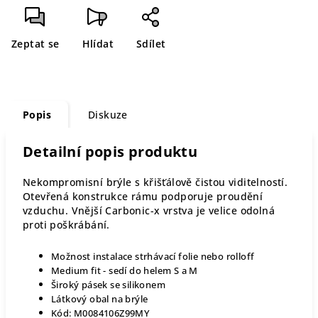
Zeptat se
Hlídat
Sdílet
Popis
Diskuze
Detailní popis produktu
Nekompromisní brýle s křišťálově čistou viditelností.
Otevřená konstrukce rámu podporuje proudění
vzduchu. Vnější Carbonic-x vrstva je velice odolná
proti poškrábání.
Možnost instalace strhávací folie nebo rolloff
Medium fit - sedí do helem S a M
Široký pásek se silikonem
Látkový obal na brýle
Kód: M0084106Z99MY