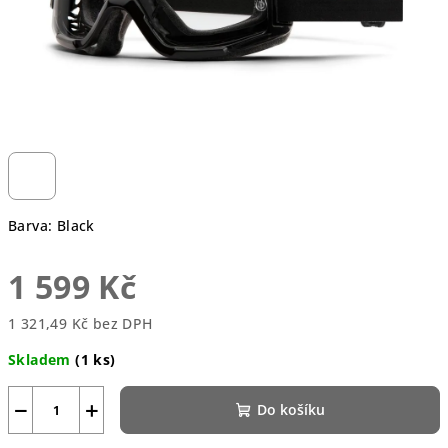
Barva: Black
1 599 Kč
1 321,49 Kč bez DPH
Měrná
Skladem
(1 ks)
cena:
−
+
Do košíku