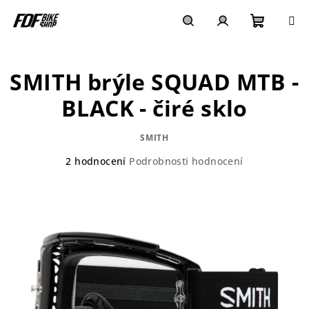
Přejít
na
obsah
Nákupn
Hledat
Přihlášení
SMITH brýle SQUAD MTB -
košík
BLACK - čiré sklo
SMITH
Průměrné
2 hodnocení
Podrobnosti hodnocení
hodnocení
produktu
je
4,5
z
5
hvězdiček.