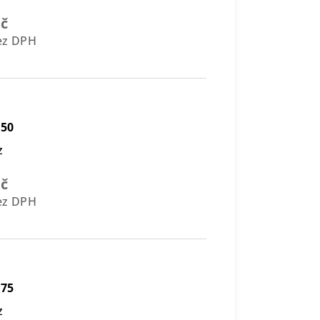
Kč
bez DPH
450
z
Kč
bez DPH
475
z