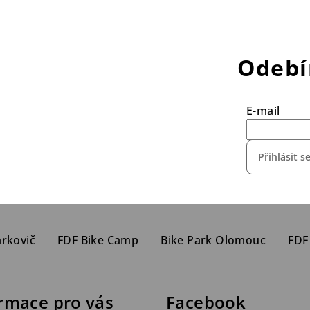
Odebí
E-mail
Přihlásit s
arkovič
FDF Bike Camp
Bike Park Olomouc
FDF
rmace pro vás
Facebook