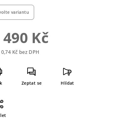
duktu
volte variantu
 490 Kč
zdiček.
10,74 Kč bez DPH
rná
a:
sk
Zeptat se
Hlídat
let