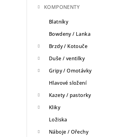
KOMPONENTY
n
n
Blatníky
í
Bowdeny / Lanka
p
Brzdy / Kotouče
a
Duše / ventilky
n
Gripy / Omotávky
e
Hlavové složení
l
Kazety / pastorky
Kliky
Ložiska
Náboje / Ořechy