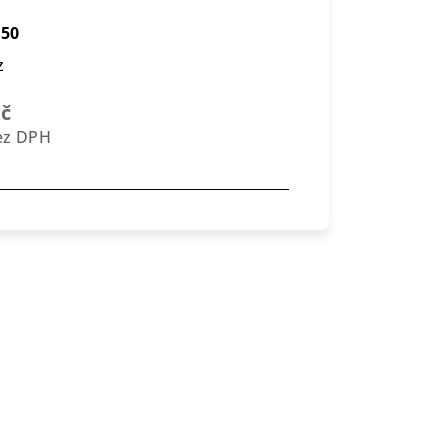
550
z
Kč
bez DPH