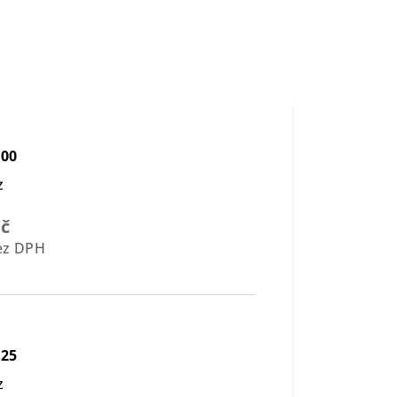
e
400
z
Kč
bez DPH
425
z