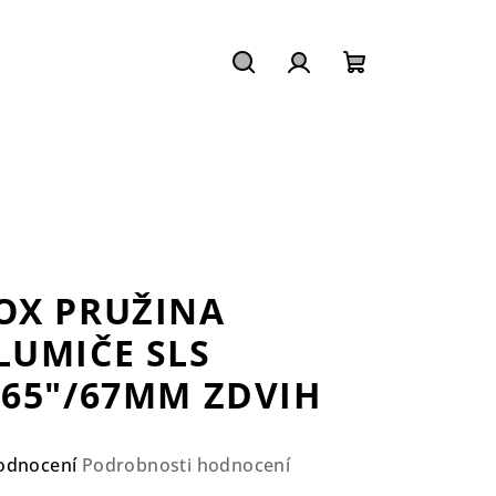
Hledat
Přihlášení
Nákupní
košík
OX PRUŽINA
LUMIČE SLS
.65"/67MM ZDVIH
ůměrné
odnocení
Podrobnosti hodnocení
nocení