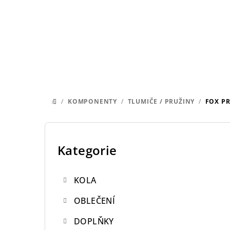
Přejít
na
obsah
/
KOMPONENTY
/
TLUMIČE / PRUŽINY
/
FOX PR
DOMŮ
P
o
Kategorie
Přeskočit
kategorie
s
KOLA
t
OBLEČENÍ
r
DOPLŇKY
a