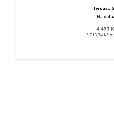
Tvrdost: 
Na dota
4 490 
3 710,74 Kč 